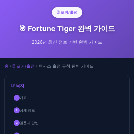
🃏 포커/홀덤
🎯 Fortune Tiger 완벽 가이드
2026년 최신 정보 기반 완벽 가이드
홈
›
🃏 포커/홀덤
› 텍사스 홀덤 규칙 완벽 가이드
📑 목차
개요
1
상세 정보
2
질문과 답변
3