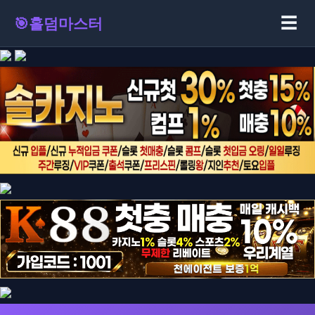
☰
🎯
홀덤마스터