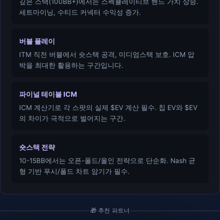
깊은 스택(100BB+)에서는 스펙큘레이티브 핸드 가치 상승.
세트마이닝, 수티드 커넥터 수익성 증가.
버블 플레이
ITM 직전 버블에서 숏스택 공격, 미디엄스택 보호. ICM 압
박을 최대한 활용하는 구간입니다.
파이널 테이블 ICM
ICM 계산기로 각 스팟의 실제 $EV 계산 필수. 칩 EV와 $EV
의 차이가 극적으로 벌어지는 구간.
숏스택 전략
10-15BB에서는 오픈-폴드/올인 전략으로 단순화. Nash 균
형 기반 푸시/폴드 차트 암기가 필수.
🎁 추천 파트너