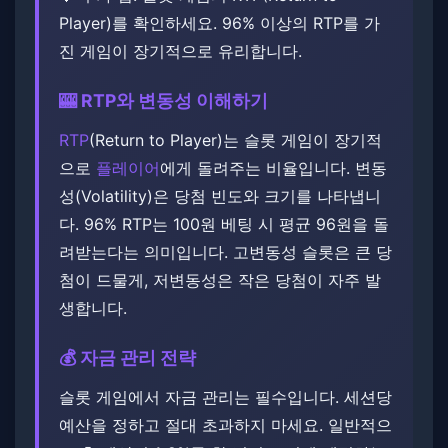
Player)를 확인하세요. ​​96% 이상의 RTP를 가
진 게임이 장기적으로 유리합니다.
🎰 RTP와 변동성 이해하기
RTP
(Return to Player)는 슬롯 게임이 장기적
으로
플레이어
에게 돌려주는 비율입니다. ​변동
성(Volatility)은 당첨 빈도와 크기를 나타냅니
다. 96% RTP는 100원 베팅 시 평균 96원을 돌
려받는다는 의미입니다. 고변동성 슬롯은 큰 당
첨이 드물게, 저변동성은 작은 당첨이 자주 발
생합니다.
💰 자금 관리 전략
슬롯 게임에서 자금 관리는 필수입니다. ​세션당
예산을 정하고 절대 초과하지 마세요. ​​일반적으