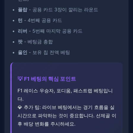
플랍
- 공용 카드 3장이 깔리는 라운드
턴
- 4번째 공용 카드
리버
- 5번째 마지막 공용 카드
팟
- 베팅금 총합
올인
- 보유 칩 전액 베팅
💡 F1 베팅의 핵심 포인트
F1 레이스 우승자, 포디움, 패스트랩 베팅입니
다.
💎 추가 팁: 라이브 베팅에서는 경기 흐름을 실
시간으로 파악하는 것이 중요합니다. 선제골 이
후 배당 변화를 주시하세요.