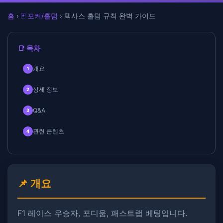
홈
›
🃏 포커/홀덤
› 텍사스 홀덤 규칙 완벽 가이드
📑 목차
개요
1
상세 정보
2
Q&A
3
관련 콘텐츠
4
📌 개요
F1 레이스 우승자, 포디움, 패스트랩 베팅입니다.