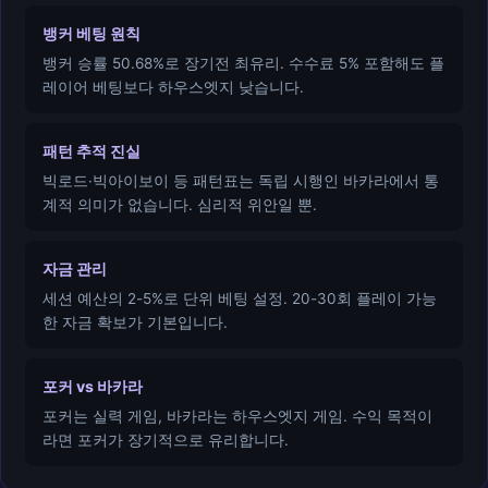
뱅커 베팅 원칙
뱅커 승률 50.68%로 장기전 최유리. 수수료 5% 포함해도 플
레이어 베팅보다 하우스엣지 낮습니다.
패턴 추적 진실
빅로드·빅아이보이 등 패턴표는 독립 시행인 바카라에서 통
계적 의미가 없습니다. 심리적 위안일 뿐.
자금 관리
세션 예산의 2-5%로 단위 베팅 설정. 20-30회 플레이 가능
한 자금 확보가 기본입니다.
포커 vs 바카라
포커는 실력 게임, 바카라는 하우스엣지 게임. 수익 목적이
라면 포커가 장기적으로 유리합니다.