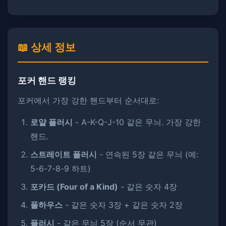
📖 상세 정보
포커 핸드 랭킹
포커에서 가장 강한 핸드부터 순서대로:
로얄 플러시
- A-K-Q-J-10 같은 무늬. 가장 강한
핸드.
스트레이트 플러시
- 연속된 5장 같은 무늬 (예:
5-6-7-8-9 하트)
포카드 (Four of a Kind)
- 같은 숫자 4장
풀하우스
- 같은 숫자 3장 + 같은 숫자 2장
플러시
- 같은 무늬 5장 (순서 무관)