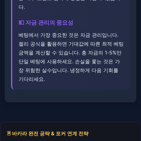
다.
💵 자금 관리의 중요성
베팅에서 가장 중요한 것은 자금 관리입니다. ​
켈리 공식을 활용하면 기대값에 따른 최적 베팅
금액을 계산할 수 있습니다. ​​총 자금의 1-5%만
단일 베팅에 사용하세요. ​손실을 쫓는 것은 가
장 위험한 실수입니다. ​냉정하게 다음 기회를
기다리세요.
🃏 바카라 완전 공략 & 포커 연계 전략