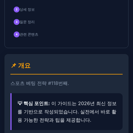
상세 정보
2
질문 정리
3
관련 콘텐츠
4
📌 개요
스포츠 베팅 전략 #118번째.
💡 핵심 포인트:
이 가이드는 2026년 최신 정보
를 기반으로 작성되었습니다. 실전에서 바로 활
용 가능한 전략과 팁을 제공합니다.