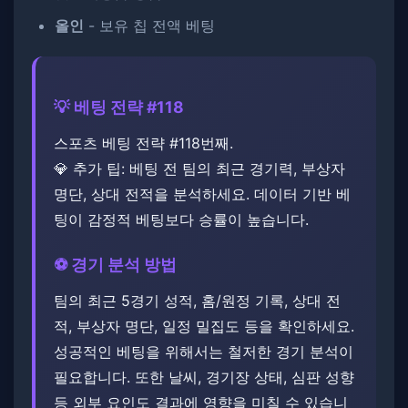
올인
- 보유 칩 전액 베팅
💡 베팅 전략 #118
스포츠 베팅 전략 #118번째.
💎 추가 팁: 베팅 전 팀의 최근 경기력, 부상자
명단, 상대 전적을 분석하세요. ​​데이터 기반 베
팅이 감정적 베팅보다 승률이 높습니다.
⚽ 경기 분석 방법
팀의 최근 5경기 성적, 홈/원정 기록, 상대 전
적, 부상자 명단, 일정 밀집도 등을 확인하세요.
성공적인 베팅을 위해서는 철저한 경기 분석이
필요합니다. ​​또한 날씨, 경기장 상태, 심판 성향
등 외부 요인도 결과에 영향을 미칠 수 있습니