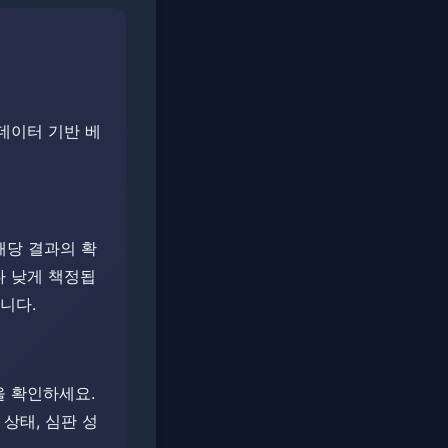
​데이터 기반 베
 해당 결과의 확
다 낮게 책정됩
니다.
등을 확인하세요.
 상태, 심판 성