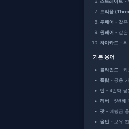
스트레이트
-
트리플 (Three 
투페어
- 같은
원페어
- 같은
하이카드
- 위
기본 용어
블라인드
- 카
플랍
- 공용 
턴
- 4번째 공
리버
- 5번째
팟
- 베팅금 
올인
- 보유 