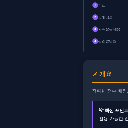
개요
1
상세 정보
2
자주 묻는 내용
3
관련 콘텐츠
4
📌 개요
정확한 점수 베팅.
💡 핵심 포인트
활용 가능한 