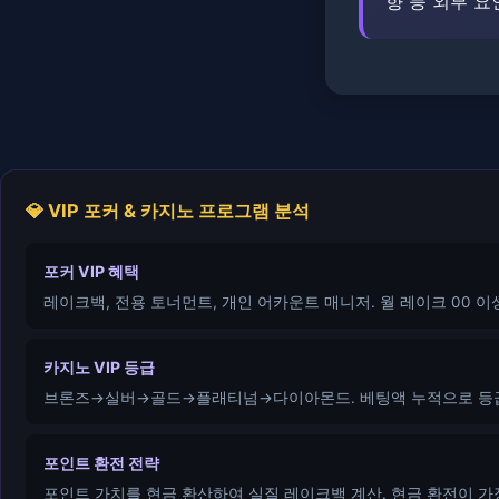
향 등 외부 요
💎 VIP 포커 & 카지노 프로그램 분석
포커 VIP 혜택
레이크백, 전용 토너먼트, 개인 어카운트 매니저. 월 레이크 00 이상
카지노 VIP 등급
브론즈→실버→골드→플래티넘→다이아몬드. 베팅액 누적으로 등급 
포인트 환전 전략
포인트 가치를 현금 환산하여 실질 레이크백 계산. 현금 환전이 가