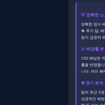
💡 정확한 
정확한 점수 베
💎 추가 팁:
팅이 감정적 
📈 배당률 
​​1.50 배당
률을 반영합니
니다. ​여러 
⚽ 경기 분석
​​팀의 최근 
성공적인 베팅을