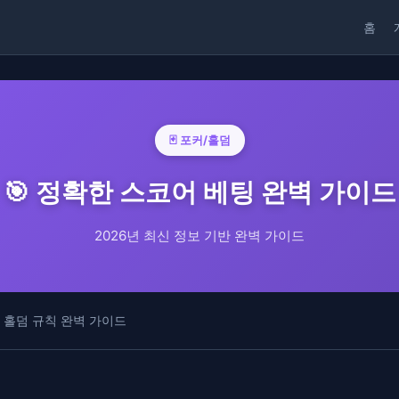
홈
🃏 포커/홀덤
🎯 정확한 스코어 베팅 완벽 가이드
2026년 최신 정보 기반 완벽 가이드
 홀덤 규칙 완벽 가이드