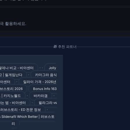
적극 활용하세요.
🎁 추천 파트너
· ·
 필데나 비교 - 비아센터
Jolly
·
고 | 릴게임난다
카마그라 음식
·
비아센터
일라이 가격 - 2026년
러브스토리 2026
Bonus Info 163
·
·
드 | 카지노월드
바카라갬
·
는 법 - 비아센터
필라그라 vs
·
 러브스토리 - ED 전문 정보
 Sildenafil Which Better | 러브스토
리