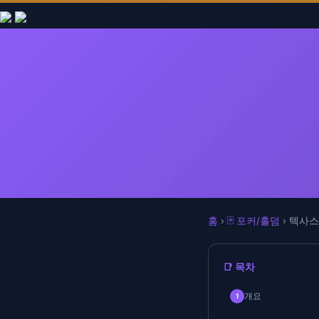
홈
›
🃏 포커/홀덤
› 텍사스
📑 목차
개요
1