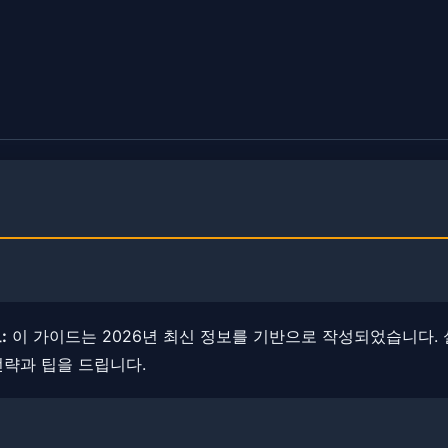
:
이 가이드는 2026년 최신 정보를 기반으로 작성되었습니다.
전략과 팁을 드립니다.