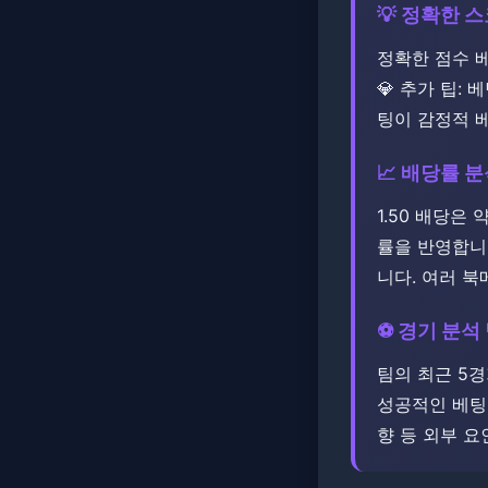
💡 정확한 
정확한 점수 베
💎 추가 팁:
팅이 감정적 
📈 배당률 
​​1.50 배당
률을 반영합니
니다. ​여러 
⚽ 경기 분석
​​팀의 최근 
성공적인 베팅을
향 등 외부 요