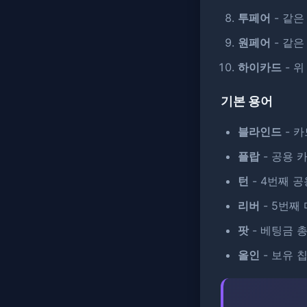
투페어
- 같은
원페어
- 같은
하이카드
- 위
기본 용어
블라인드
- 카
플랍
- 공용 
턴
- 4번째 공
리버
- 5번째
팟
- 베팅금 
올인
- 보유 