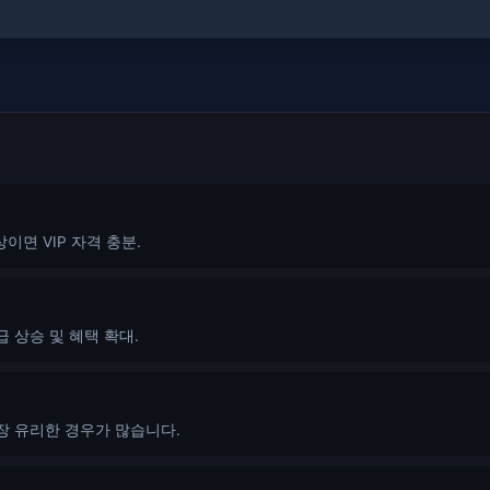
이면 VIP 자격 충분.
상승 및 혜택 확대.
장 유리한 경우가 많습니다.