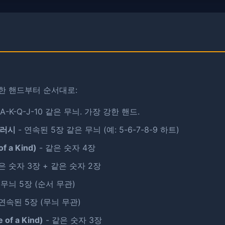
한 핸드부터 순서대로:
 A-K-Q-J-10 같은 무늬. ​가장 강한 핸드.
플러시
- 연속된 5장 같은 무늬 (예: 5-6-7-8-9 하트)
f a Kind)
- 같은 숫자 4장
은 숫자 3장 + 같은 숫자 2장
 무늬 5장 (순서 무관)
 연속된 5장 (무늬 무관)
of a Kind)
- 같은 숫자 3장