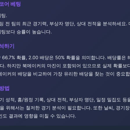
스코어 베팅
팅.
 베팅 전 팀의 최근 경기력, 부상자 명단, 상대 전적을 분석하세요. ​
베팅보다 승률이 높습니다.
분석하기
은 약 66.7% 확률, 2.00 배당은 50% 확률을 의미합니다. 배당률은
다. ​​하지만 북메이커의 마진이 포함되어 있으므로 실제 확률보
북메이커의 배당을 비교하여 가장 유리한 배당을 찾는 것이 중요합
 방법
5경기 성적, 홈/원정 기록, 상대 전적, 부상자 명단, 일정 밀집도 
 위해서는 철저한 경기 분석이 필요합니다. ​​또한 날씨, 경기장
인도 결과에 영향을 미칠 수 있습니다.