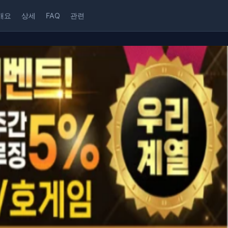
개요
상세
FAQ
관련