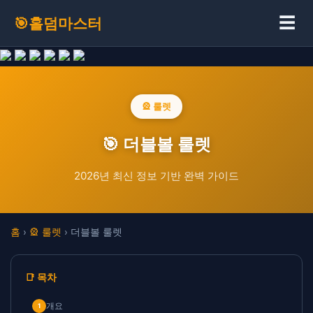
☰
🎯
홀덤마스터
🎡 룰렛
🎯 더블볼 룰렛
2026년 최신 정보 기반 완벽 가이드
홈
›
🎡 룰렛
› 더블볼 룰렛
📑 목차
개요
1