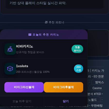
기반 상대 플레이 스타일 실시간 파악.
🎁 추천 파트너
🎰 오늘의 추천 카지노
솔카지노
- 카지노/베팅
개인롤링 콤프 0.6% · 신규회원 가입쿠폰 지급.
비바카지노
🎪
첫충
🎁 신규 가입쿠폰
보너스
신규가입 첫입금 보너스
1xslots
🎲
200
· ·
Pirategold 플레이엔고 | 릴게임난다
Strategy Tip 295 | 카지노 가
스핀
200 프리스핀 | 월요일 100%
·
이드 | 카지노월드
비아그라 Not Working Why | 러브스토리 - ED 전문
·
·
정보
레비트라 25mg - 2026년 최신 정보 | 러브스토리
엠빅스
비아그라선불제
비아그라후불제
·
비교 리뷰 - 비아센터
스텐드라 보관 FAQ - 비아센터
Casino
·
News 214 | 카지노 가이드 | 카지노월드
SERIEA 31주차 분석 #7ED -
·
·
무한배팅맵
Casino Location 203 | 카지노 가이드 | 카지노월드
오늘 하루 닫기
닫기
·
강원랜드게임종류
Sweden - 베팅 가이드 2026 #8E3 - 무한배팅