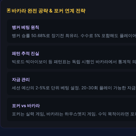
🃏 바카라 완전 공략 & 포커 연계 전략
뱅커 베팅 원칙
뱅커 승률 50.68%로 장기전 최유리. 수수료 5% 포함해도 플레
패턴 추적 진실
빅로드·빅아이보이 등 패턴표는 독립 시행인 바카라에서 통계적 의
자금 관리
세션 예산의 2-5%로 단위 베팅 설정. 20-30회 플레이 가능한 자
포커 vs 바카라
포커는 실력 게임, 바카라는 하우스엣지 게임. 수익 목적이라면 