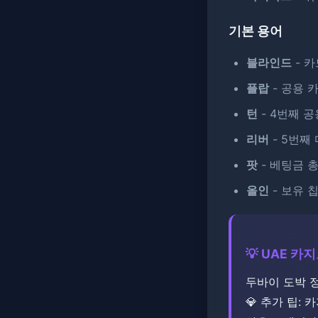
기본 용어
블라인드
- 카
플랍
- 공용 
턴
- 4번째 공
리버
- 5번째
팟
- 베팅금 
올인
- 보유 
💡 UAE 카
두바이 도박 정
💎 추가 팁: