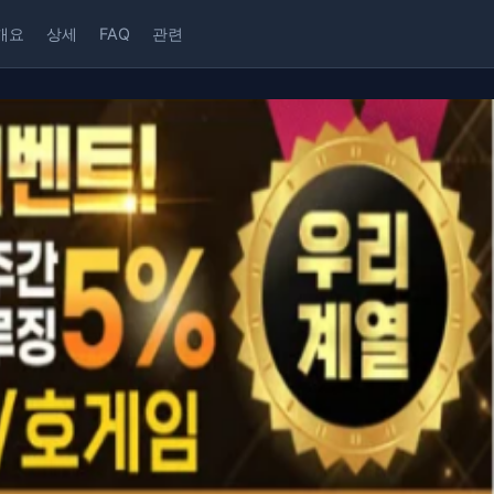
개요
상세
FAQ
관련