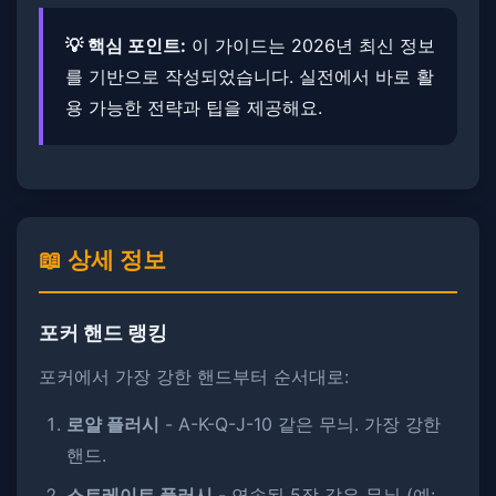
💡 핵심 포인트:
이 가이드는 2026년 최신 정보
를 기반으로 작성되었습니다. ​​실전에서 바로 활
용 가능한 전략과 팁을 제공해요.
📖 상세 정보
포커 핸드 랭킹
포커에서 가장 강한 핸드부터 순서대로:
로얄 플러시
- A-K-Q-J-10 같은 무늬. ​​가장 강한
핸드.
스트레이트 플러시
- 연속된 5장 같은 무늬 (예: