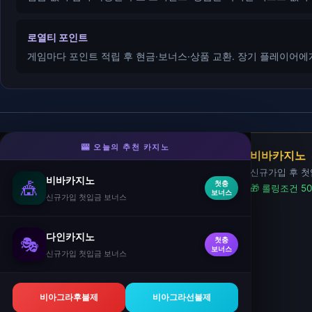
로열티 포인트
게임마다 포인트 적립 후 현금·보너스·상품 교환. 장기 플레이어에
🎰 오늘의 추천 카지노
1xBet
비바카지노
- 스포츠베팅
세계 최대 스포츠베팅! 축구,농구,e스포츠. 업계
신규가입 후 첫
비바카지노
🎪
첫충
최고 배당.
🎁 롤링조건 5
보너스
신규가입 첫입금 보너스
🎁 첫입금100%(최대€130)
다인카지노
🎭
첫충
보너스
신규가입 첫입금 보너스
비아그라후불제
비아그라선불제