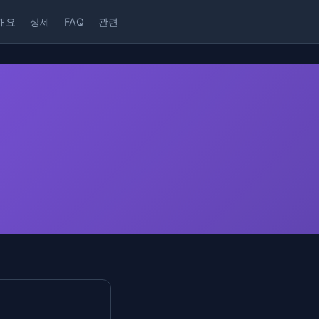
개요
상세
FAQ
관련