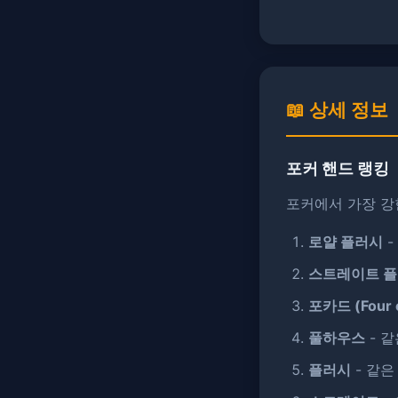
📖 상세 정보
포커 핸드 랭킹
포커에서 가장 강
로얄 플러시
-
스트레이트 
포카드 (Four o
풀하우스
- 같
플러시
- 같은