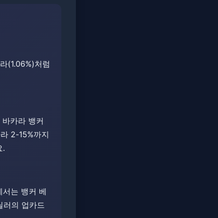
라(1.06%)처럼
), 바카라 뱅커
라 2-15%까지
.
에서는 뱅커 베
 딜러의 업카드