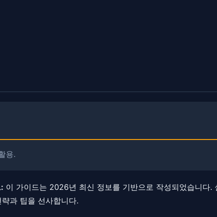
활용.
:
이 가이드는 2026년 최신 정보를 기반으로 작성되었습니다.
전략과 팁을 선사합니다.