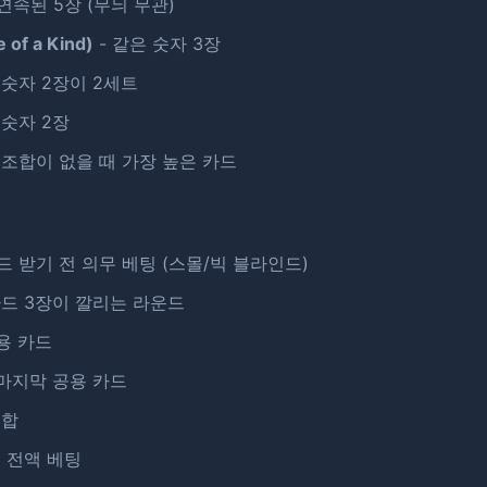
 연속된 5장 (무늬 무관)
of a Kind)
- 같은 숫자 3장
 숫자 2장이 2세트
 숫자 2장
 조합이 없을 때 가장 높은 카드
드 받기 전 의무 베팅 (스몰/빅 블라인드)
카드 3장이 깔리는 라운드
용 카드
 마지막 공용 카드
총합
칩 전액 베팅