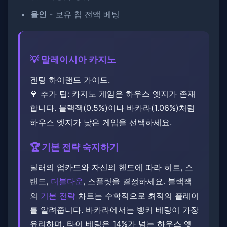
올인
- 보유 칩 전액 베팅
💡 말레이시아 카지노
겐팅 하이랜드 가이드.
💎 추가 팁: 카지노 게임은 하우스 엣지가 존재
합니다. ​​블랙잭(0.5%)이나 바카라(1.06%)처럼
하우스 엣지가 낮은 게임을 선택하세요.
🏆 기본 전략 숙지하기
딜러의 업카드와 자신의 핸드에 따라 히트, 스
탠드,
더블다운
, 스플릿을 결정하세요. 블랙잭
의
기본 전략
차트는 수학적으로 최적의 플레이
를 알려줍니다. 바카라에서는 뱅커 베팅이 가장
유리하며, 타이 베팅은 14%가 넘는 하우스 엣