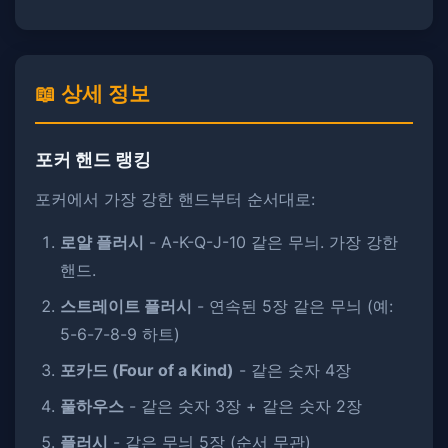
📖 상세 정보
포커 핸드 랭킹
포커에서 가장 강한 핸드부터 순서대로:
로얄 플러시
- A-K-Q-J-10 같은 무늬. ​​가장 강한
핸드.
스트레이트 플러시
- 연속된 5장 같은 무늬 (예:
5-6-7-8-9 하트)
포카드 (Four of a Kind)
- 같은 숫자 4장
풀하우스
- 같은 숫자 3장 + 같은 숫자 2장
플러시
- 같은 무늬 5장 (순서 무관)