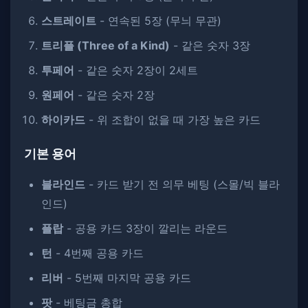
스트레이트
- 연속된 5장 (무늬 무관)
트리플 (Three of a Kind)
- 같은 숫자 3장
투페어
- 같은 숫자 2장이 2세트
원페어
- 같은 숫자 2장
하이카드
- 위 조합이 없을 때 가장 높은 카드
기본 용어
블라인드
- 카드 받기 전 의무 베팅 (스몰/빅 블라
인드)
플랍
- 공용 카드 3장이 깔리는 라운드
턴
- 4번째 공용 카드
리버
- 5번째 마지막 공용 카드
팟
- 베팅금 총합