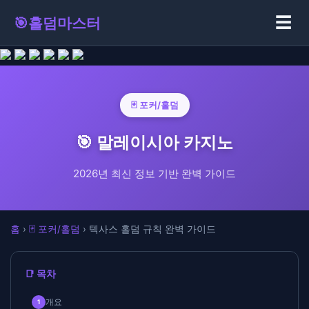
☰
🎯
홀덤마스터
🃏 포커/홀덤
🎯 말레이시아 카지노
2026년 최신 정보 기반 완벽 가이드
홈
›
🃏 포커/홀덤
› 텍사스 홀덤 규칙 완벽 가이드
📑 목차
개요
1