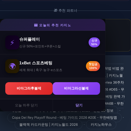
🎁 추천 파트너
🎰 오늘의 추천 카지노
라이징슬롯
- 슬롯
첫충 50% · 매충 20% · 재충전 10% 추가 보너스.
슈퍼플레이
⚡
신규
🎁 첫충전 50%
50%
신규 50%+포인트+쿠폰+스킬
1xBet 스포츠베팅
🌍
첫입금
·
·
센돔 연비용 | 러브스토리 - ED 전문 정보
100%
야마토 전략법 비법 완
세계 최대 | 축구·농구·e스포츠
·
벽 가이드 | 릴게임난다
Bonus Info 353 | 카지노 가이드 | 카지노월
·
·
드
Wolf Gold Power 프라그마틱 | 릴게임난다
Seriea 36주차
비아그라후불제
비아그라선불제
·
분석 #B2B - 무한배팅맵
A League 26 - 베팅 가이드 2026 #D65 - 무
·
한배팅맵
에리악타 출장중 - 비아센터
레알 베티스 베팅 완벽 가
·
이드 | 2026 완벽 가이드 - 홀덤마스터
KBO 3주차 분석 #A6B - 무한
오늘 하루 닫기
닫기
·
·
배팅맵
자이데나 수술 후 | 러브스토리 2026 - 전문 ED 정보
·
Copa Del Rey Playoff Round - 베팅 가이드 2026 #20E - 무한배팅맵
·
블랙잭 카드카운팅 | 카지노월드 2026
카지노하우스