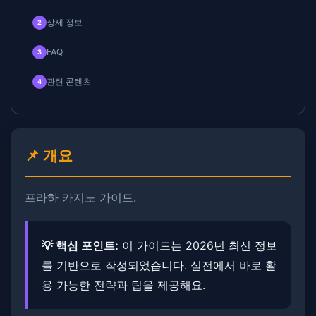
상세 정보
2
FAQ
3
관련 콘텐츠
4
📌 개요
프라하 카지노 가이드.
💡 핵심 포인트:
이 가이드는 2026년 최신 정보
를 기반으로 작성되었습니다. ​실전에서 바로 활
용 가능한 전략과 팁을 제공해요.