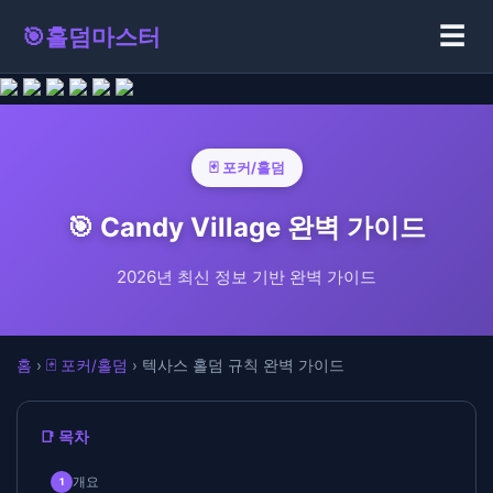
☰
🎯
홀덤마스터
🃏 포커/홀덤
🎯 Candy Village 완벽 가이드
2026년 최신 정보 기반 완벽 가이드
홈
›
🃏 포커/홀덤
› 텍사스 홀덤 규칙 완벽 가이드
📑 목차
개요
1