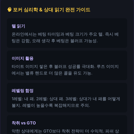
🧠 포커 심리학 & 상대 읽기 완전 가이드
텔 읽기
온라인에서는 베팅 타이밍과 베팅 크기가 주요 텔. 즉시 베
팅은 강함, 오래 생각 후 베팅은 블러프 가능성.
이미지 활용
타이트 이미지 쌓은 후 블러프 성공률 극대화. 루즈 이미지
에서는 밸류 핸드로 더 많은 콜을 유도 가능.
레벨링 함정
1레벨: 내 패. 2레벨: 상대 패. 3레벨: 상대가 내 패를 어떻게
볼지. 레벨이 높을수록 복잡해지므로 주의.
착취 vs GTO
약한 상대에게는 GTO보다 착취 전략이 더 수익적. 피쉬 상