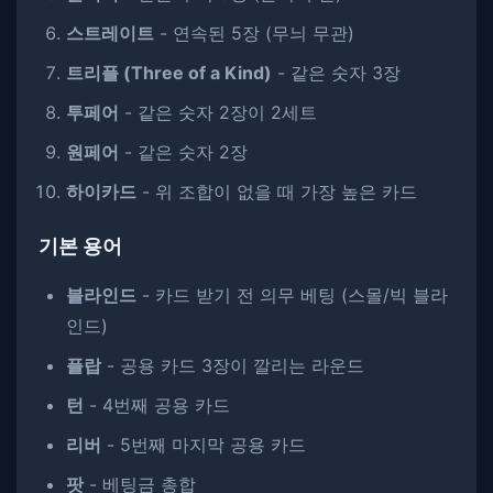
스트레이트
- 연속된 5장 (무늬 무관)
트리플 (Three of a Kind)
- 같은 숫자 3장
투페어
- 같은 숫자 2장이 2세트
원페어
- 같은 숫자 2장
하이카드
- 위 조합이 없을 때 가장 높은 카드
기본 용어
블라인드
- 카드 받기 전 의무 베팅 (스몰/빅 블라
인드)
플랍
- 공용 카드 3장이 깔리는 라운드
턴
- 4번째 공용 카드
리버
- 5번째 마지막 공용 카드
팟
- 베팅금 총합