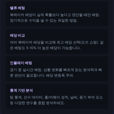
밸류 베팅
북메이커 배당이 실제 확률보다 높다고 판단될 때만 베팅.
장기적으로 수익을 낼 수 있는 유일한 방법.
배당 비교
여러 북메이커 배당을 비교해 최고 배당 선택(오즈 쇼핑). 같
은 베팅도 5-10% 더 높은 배당이 가능합니다.
인플레이 베팅
경기 중 실시간 베팅. 상황 변화를 빠르게 읽는 분석력과 빠
른 판단이 필요합니다. 배당 변동폭 주의.
통계 기반 분석
팀 통계, 선수 데이터, 홈/어웨이 성적, 날씨, 동기 부여 요소
등 다양한 변수를 종합 분석하세요.