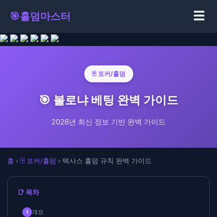
☰
🎯
홀덤마스터
🃏 포커/홀덤
🎯 볼로냐 베팅 완벽 가이드
2026년 최신 정보 기반 완벽 가이드
홈
›
🃏 포커/홀덤
› 텍사스 홀덤 규칙 완벽 가이드
📑 목차
개요
1