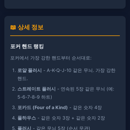
📖 상세 정보
포커 핸드 랭킹
포커에서 가장 강한 핸드부터 순서대로:
로얄 플러시
- A-K-Q-J-10 같은 무늬. ​가장 강한
핸드.
스트레이트 플러시
- 연속된 5장 같은 무늬 (예:
5-6-7-8-9 하트)
포카드 (Four of a Kind)
- 같은 숫자 4장
풀하우스
- 같은 숫자 3장 + 같은 숫자 2장
플러시
- 같은 무늬 5장 (순서 무관)