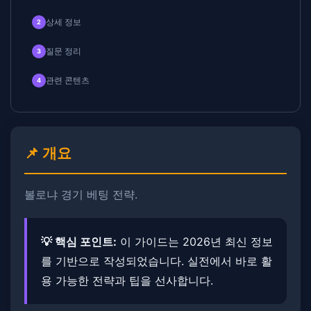
상세 정보
2
질문 정리
3
관련 콘텐츠
4
📌 개요
볼로냐 경기 베팅 전략.
💡 핵심 포인트:
이 가이드는 2026년 최신 정보
를 기반으로 작성되었습니다. ​​실전에서 바로 활
용 가능한 전략과 팁을 선사합니다.