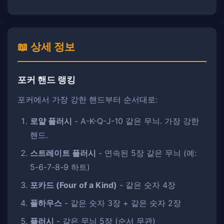
📖 상세 정보
포커 핸드 랭킹
포커에서 가장 강한 핸드부터 순서대로:
로얄 플러시
- A-K-Q-J-10 같은 무늬. ​가장 강한
핸드.
스트레이트 플러시
- 연속된 5장 같은 무늬 (예:
5-6-7-8-9 하트)
포카드 (Four of a Kind)
- 같은 숫자 4장
풀하우스
- 같은 숫자 3장 + 같은 숫자 2장
플러시
- 같은 무늬 5장 (순서 무관)