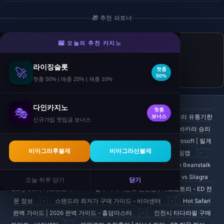
🎁 추천 파트너
🎰 오늘의 추천 카지노
솔카지노
- 카지노/베팅
개인롤링 콤프 0.6% · 신규회원 가입쿠폰 지급.
라이징슬롯
🚀
첫충
🎁 신규 가입쿠폰
50%
첫충 50% | 매충 20% | 재충 10%
다인카지노
🎭
첫충
·
Fildena vs Suhagra For Beginners | 러브스토리
보너스
야일라 유통기한
신규가입 첫입금 보너스
·
·
FAQ - 비아센터
Clover Gold 전략 | 릴게임난다
바카라 승리
·
팁 #261 | 2026 완벽 가이드 - 홀덤마스터
Fairy Land Igrosoft | 릴게
비아그라후불제
비아그라선불제
·
·
임난다
Month 10 - 베팅 가이드 2026 #653 - 무한배팅맵
·
Ligue1 38주차 분석 #568 - 무한배팅맵
Jack and the Beanstalk
·
슬롯 리뷰 | RTP 96.30% | NetEnt | 카지노월드
Fildena vs Silagra
오늘 하루 닫기
닫기
·
Daily Use | 러브스토리
블루다이아몬드 공통점 | 러브스토리 - ED 전
·
·
문 정보
스텐드라 최저가 구매 가이드 - 비아센터
Hot Safari
·
완벽 가이드 | 2026 완벽 가이드 - 홀덤마스터
인천시 타다라필 구매