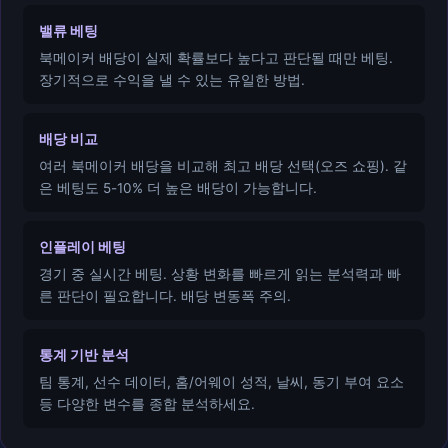
밸류 베팅
북메이커 배당이 실제 확률보다 높다고 판단될 때만 베팅.
장기적으로 수익을 낼 수 있는 유일한 방법.
배당 비교
여러 북메이커 배당을 비교해 최고 배당 선택(오즈 쇼핑). 같
은 베팅도 5-10% 더 높은 배당이 가능합니다.
인플레이 베팅
경기 중 실시간 베팅. 상황 변화를 빠르게 읽는 분석력과 빠
른 판단이 필요합니다. 배당 변동폭 주의.
통계 기반 분석
팀 통계, 선수 데이터, 홈/어웨이 성적, 날씨, 동기 부여 요소
등 다양한 변수를 종합 분석하세요.