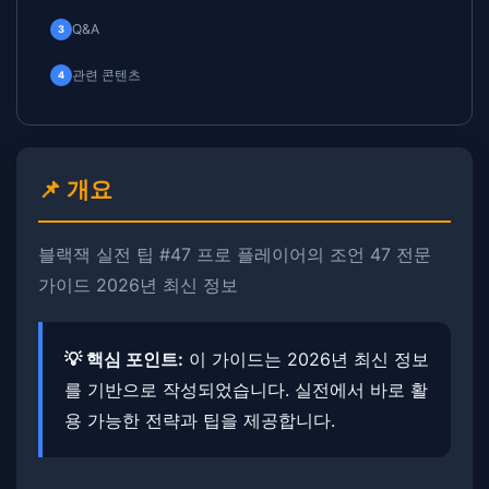
Q&A
3
관련 콘텐츠
4
📌 개요
블랙잭 실전 팁 #47 프로 플레이어의 조언 47 전문
가이드 2026년 최신 정보
💡 핵심 포인트:
이 가이드는 2026년 최신 정보
를 기반으로 작성되었습니다. 실전에서 바로 활
용 가능한 전략과 팁을 제공합니다.