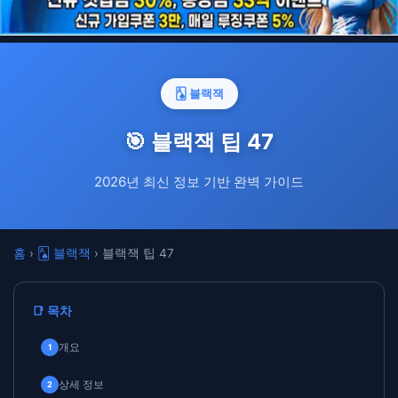
🂡 블랙잭
🎯 블랙잭 팁 47
2026년 최신 정보 기반 완벽 가이드
홈
›
🂡 블랙잭
› 블랙잭 팁 47
📑 목차
개요
1
상세 정보
2