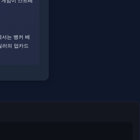
 ​게임이 스트레
에서는 뱅커 베
​딜러의 업카드