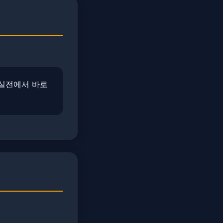
 실전에서 바로