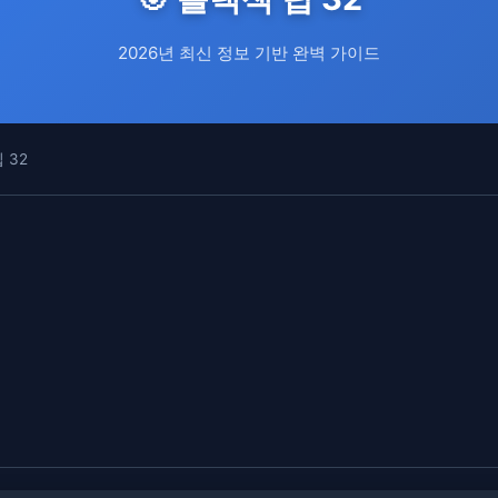
2026년 최신 정보 기반 완벽 가이드
 32