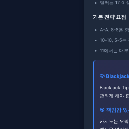
딜러는 17 이
기본 전략 요점
A-A, 8-8은
10-10, 5-
11에서는 대
💡 Blackj
Blackjack
관되게 해야 
🎯 책임감 
카지노는 오락의