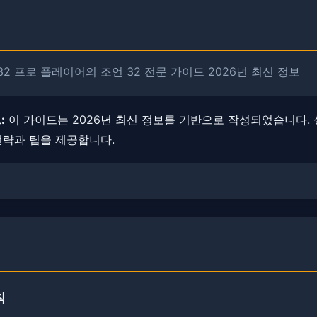
32 프로 플레이어의 조언 32 전문 가이드 2026년 최신 정보
:
이 가이드는 2026년 최신 정보를 기반으로 작성되었습니다.
전략과 팁을 제공합니다.
칙