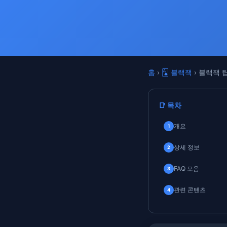
홈
›
🂡 블랙잭
› 블랙잭 팁
📑 목차
개요
1
상세 정보
2
FAQ 모음
3
관련 콘텐츠
4