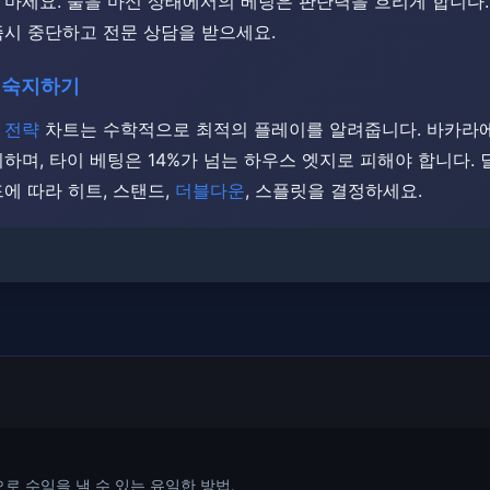
마세요. ​​술을 마신 상태에서의 베팅은 판단력을 흐리게 합니다.
즉시 중단하고 전문 상담을 받으세요.
략 숙지하기
 전략
차트는 수학적으로 최적의 플레이를 알려줍니다. ​바카라
하며, 타이 베팅은 14%가 넘는 하우스 엣지로 피해야 합니다. 
에 따라 히트, 스탠드,
더블다운
, 스플릿을 결정하세요.
로 수익을 낼 수 있는 유일한 방법.