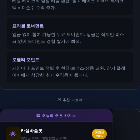
베팅 레이크의 일정 비율 환급. 월 0 레이크 × 30% 레이크
백 = 0 순수 수익 추가.
프리롤 토너먼트
입금 없이 참여 가능한 무료 토너먼트. 상금은 작지만 리스
크 없이 토너먼트 경험 쌓기에 최적.
로열티 포인트
게임마다 포인트 적립 후 현금·보너스·상품 교환. 장기 플레
이어에게 상당한 추가 수익원이 됩니다.
🎁 추천 파트너
🎰 오늘의 추천 카지노
조이카지노
- 우리계열
룰렛/슬롯/스포츠 상시 이벤트 진행.
카심바슬롯
🌟
첫입금
🎁 상시 이벤트
20%
첫입금 20% | 매일첫입금 20%