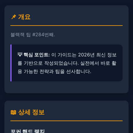
📌 개요
블랙잭 팁 #284번째.
💡 핵심 포인트:
이 가이드는 2026년 최신 정보
를 기반으로 작성되었습니다. ​​실전에서 바로 활
용 가능한 전략과 팁을 선사합니다.
📖 상세 정보
포커 핸드 랭킹