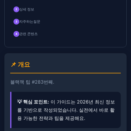
상세 정보
2
자주하는질문
3
관련 콘텐츠
4
📌 개요
블랙잭 팁 #283번째.
💡 핵심 포인트:
이 가이드는 2026년 최신 정보
를 기반으로 작성되었습니다. ​​실전에서 바로 활
용 가능한 전략과 팁을 제공해요.