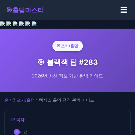
☰
🎯
홀덤마스터
🃏 포커/홀덤
🎯 블랙잭 팁 #283
2026년 최신 정보 기반 완벽 가이드
홈
›
🃏 포커/홀덤
› 텍사스 홀덤 규칙 완벽 가이드
📑 목차
개요
1