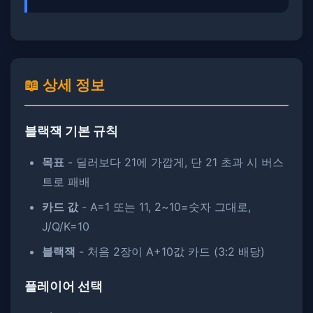
📖 상세 정보
블랙잭 기본 규칙
목표
- 딜러보다 21에 가깝게, 단 21 초과 시 버스
트로 패배
카드 값
- A=1 또는 11, 2~10=숫자 그대로,
J/Q/K=10
블랙잭
- 처음 2장이 A+10값 카드 (3:2 배당)
플레이어 선택