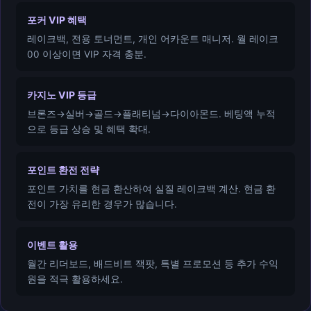
포커 VIP 혜택
레이크백, 전용 토너먼트, 개인 어카운트 매니저. 월 레이크
00 이상이면 VIP 자격 충분.
카지노 VIP 등급
브론즈→실버→골드→플래티넘→다이아몬드. 베팅액 누적
으로 등급 상승 및 혜택 확대.
포인트 환전 전략
포인트 가치를 현금 환산하여 실질 레이크백 계산. 현금 환
전이 가장 유리한 경우가 많습니다.
이벤트 활용
월간 리더보드, 배드비트 잭팟, 특별 프로모션 등 추가 수익
원을 적극 활용하세요.