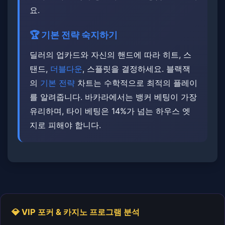
요.
🏆 기본 전략 숙지하기
​​딜러의 업카드와 자신의 핸드에 따라 히트, 스
탠드,
더블다운
, 스플릿을 결정하세요. 블랙잭
의
기본 전략
차트는 수학적으로 최적의 플레이
를 알려줍니다. ​​바카라에서는 뱅커 베팅이 가장
유리하며, 타이 베팅은 14%가 넘는 하우스 엣
지로 피해야 합니다.
💎 VIP 포커 & 카지노 프로그램 분석