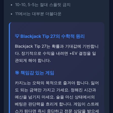
10-10, 5-5는 절대 스플릿 금지
11에서는 대부분 더블다운
💡 Blackjack Tip 27의 수학적 원리
Blackjack Tip 27는 확률과 기대값에 기반합니
다. ​​장기적으로 수익을 내려면 +EV 결정을 일
관되게 해야 합니다.
🎯 책임감 있는 게임
카지노는 오락의 목적으로 즐겨야 합니다. 잃어
도 되는 금액만 가지고 가세요. 정해진 시간과
예산을 넘기지 마세요. ​술을 마신 상태에서의
베팅은 판단력을 흐리게 합니다. 게임이 스트레
스가 된다면 즉시 중단하고 전문 상담을 받으세