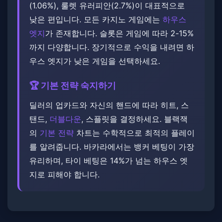
(1.06%), 룰렛 유러피안(2.7%)이 대표적으로
낮은 편입니다. 모든 카지노 게임에는
하우스
엣지
가 존재합니다. ​​슬롯은 게임에 따라 2-15%
까지 다양합니다. ​​장기적으로 수익을 내려면 하
우스 엣지가 낮은 게임을 선택하세요.
🏆 기본 전략 숙지하기
딜러의 업카드와 자신의 핸드에 따라 히트, 스
탠드,
더블다운
, 스플릿을 결정하세요. 블랙잭
의
기본 전략
차트는 수학적으로 최적의 플레이
를 알려줍니다. ​​바카라에서는 뱅커 베팅이 가장
유리하며, 타이 베팅은 14%가 넘는 하우스 엣
지로 피해야 합니다.