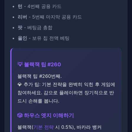
턴
- 4번째 공용 카드
리버
- 5번째 마지막 공용 카드
팟
- 베팅금 총합
올인
- 보유 칩 전액 베팅
💡 블랙잭 팁 #260
블랙잭 팁 #260번째.
💎 추가 팁: 기본 전략을 완벽히 익힌 후 게임에
참여하세요. ​감으로 플레이하면 장기적으로 반
드시 손해를 봅니다.
🎲 하우스 엣지 이해하기
​블랙잭(
기본 전략
시 0.5%), 바카라 뱅커