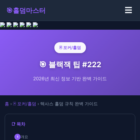
☰
🎯
홀덤마스터
🃏 포커/홀덤
🎯 블랙잭 팁 #222
2026년 최신 정보 기반 완벽 가이드
홈
›
🃏 포커/홀덤
› 텍사스 홀덤 규칙 완벽 가이드
📑 목차
개요
1