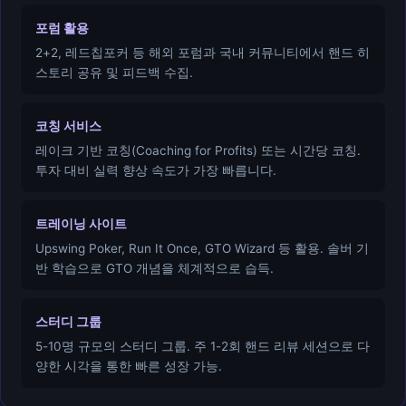
포럼 활용
2+2, 레드칩포커 등 해외 포럼과 국내 커뮤니티에서 핸드 히
스토리 공유 및 피드백 수집.
코칭 서비스
레이크 기반 코칭(Coaching for Profits) 또는 시간당 코칭.
투자 대비 실력 향상 속도가 가장 빠릅니다.
트레이닝 사이트
Upswing Poker, Run It Once, GTO Wizard 등 활용. 솔버 기
반 학습으로 GTO 개념을 체계적으로 습득.
스터디 그룹
5-10명 규모의 스터디 그룹. 주 1-2회 핸드 리뷰 세션으로 다
양한 시각을 통한 빠른 성장 가능.