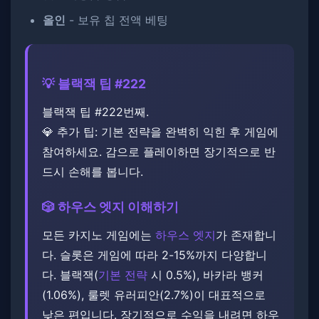
올인
- 보유 칩 전액 베팅
💡 블랙잭 팁 #222
블랙잭 팁 #222번째.
💎 추가 팁: 기본 전략을 완벽히 익힌 후 게임에
참여하세요. 감으로 플레이하면 장기적으로 반
드시 손해를 봅니다.
🎲 하우스 엣지 이해하기
모든 카지노 게임에는
하우스 엣지
가 존재합니
다. 슬롯은 게임에 따라 2-15%까지 다양합니
다. ​​블랙잭(
기본 전략
시 0.5%), 바카라 뱅커
(1.06%), 룰렛 유러피안(2.7%)이 대표적으로
낮은 편입니다. ​장기적으로 수익을 내려면 하우