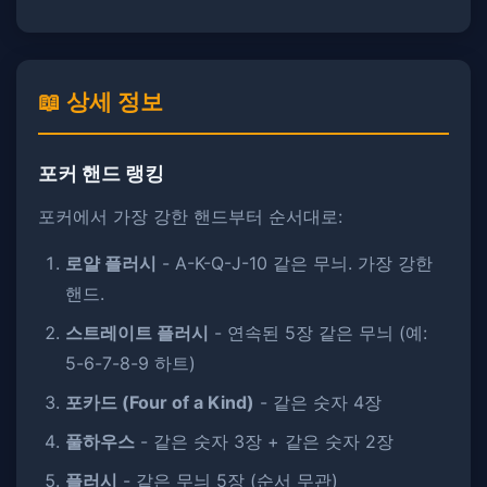
📖 상세 정보
포커 핸드 랭킹
포커에서 가장 강한 핸드부터 순서대로:
로얄 플러시
- A-K-Q-J-10 같은 무늬. ​​가장 강한
핸드.
스트레이트 플러시
- 연속된 5장 같은 무늬 (예:
5-6-7-8-9 하트)
포카드 (Four of a Kind)
- 같은 숫자 4장
풀하우스
- 같은 숫자 3장 + 같은 숫자 2장
플러시
- 같은 무늬 5장 (순서 무관)