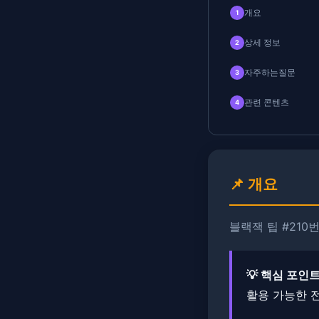
개요
1
상세 정보
2
자주하는질문
3
관련 콘텐츠
4
📌 개요
블랙잭 팁 #210번
💡 핵심 포인트
활용 가능한 