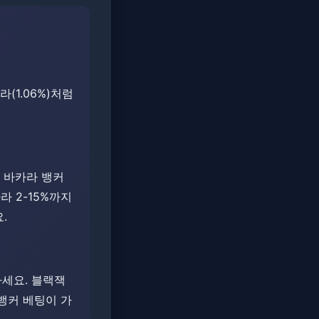
라(1.06%)처럼
), 바카라 뱅커
라 2-15%까지
.
하세요. 블랙잭
뱅커 베팅이 가