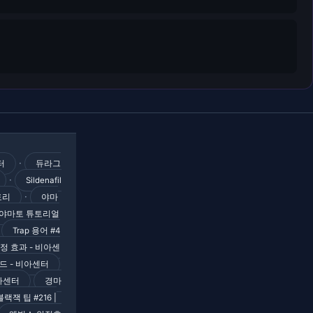
·
터
듀라그
·
Sildenafil
·
스토리
야마
야마토 튜토리얼
·
Trap 용어 #4
정 효과 - 비아센
드 - 비아센터
비아센터
경마
블랙잭 팁 #216 |