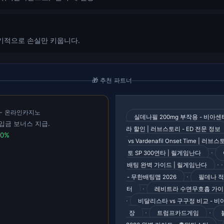
장기적으로 손실만 키웁니다.
🎁 추천 파트너
- 온라인카지노
실데나필 200mg 부작용 - 비아센
입금 보너스 지급.
라 할인 | 러브스토리 - ED 전문 정보
00%
vs Vardenafil Onset Time | 러브
·
토 SP 300연타 | 릴게임난다
· 
배팅 완벽 가이드 | 릴게임난다
·
- 무한배팅맵 2026
필데나 적
·
터
레비트라 수면무호흡 가이
·
비달리스타 vs 구구정 비교 - 
·
·
장
트럼프카드게임