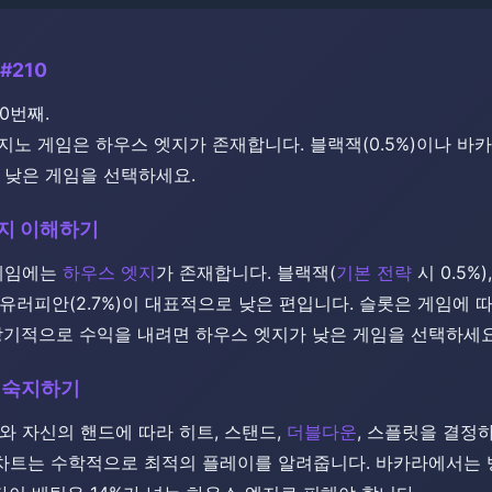
#210
0번째.
카지노 게임은 하우스 엣지가 존재합니다. ​​블랙잭(0.5%)이나 바카
 낮은 게임을 선택하세요.
엣지 이해하기
게임에는
하우스 엣지
가 존재합니다. ​​블랙잭(
기본 전략
시 0.5%
 룰렛 유러피안(2.7%)이 대표적으로 낮은 편입니다. 슬롯은 게임에 따
​장기적으로 수익을 내려면 하우스 엣지가 낮은 게임을 선택하세요
략 숙지하기
와 자신의 핸드에 따라 히트, 스탠드,
더블다운
, 스플릿을 결정
차트는 수학적으로 최적의 플레이를 알려줍니다. 바카라에서는 