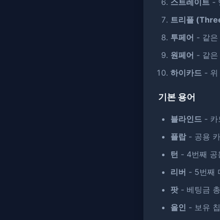
스트레이트
-
트리플 (Three 
투페어
- 같은
원페어
- 같은
하이카드
- 위
기본 용어
블라인드
- 카
플랍
- 공용 
턴
- 4번째 공
리버
- 5번째
팟
- 베팅금 
올인
- 보유 