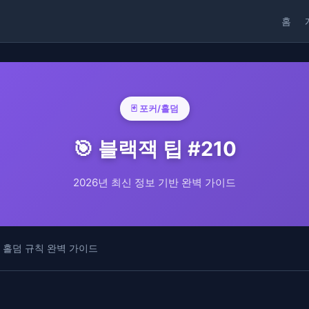
홈
🃏 포커/홀덤
🎯 블랙잭 팁 #210
2026년 최신 정보 기반 완벽 가이드
 홀덤 규칙 완벽 가이드