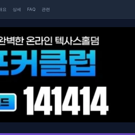
개요
상세
FAQ
관련