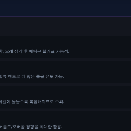
, 오래 생각 후 베팅은 블러프 가능성.
류 핸드로 더 많은 콜을 유도 가능.
지. 레벨이 높을수록 복잡해지므로 주의.
오버폴드/오버콜 경향을 최대한 활용.