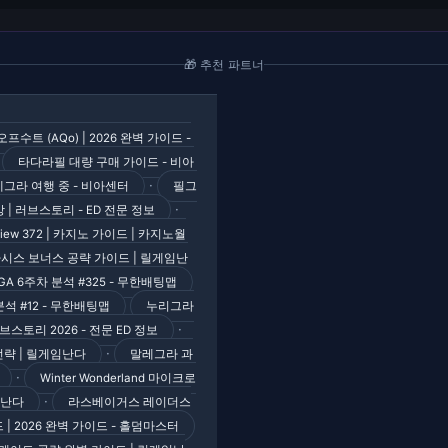
🎁 추천 파트너
프수트 (AQo) | 2026 완벽 가이드 -
·
타다라필 대량 구매 가이드 - 비아
·
그라 여행 중 - 비아센터
필그
·
| 러브스토리 - ED 전문 정보
eview 372 | 카지노 가이드 | 카지노월
시스 보너스 공략 가이드 | 릴게임난
IGA 6주차 분석 #325 - 무한배팅맵
 분석 #12 - 무한배팅맵
누리그라
·
브스토리 2026 - 전문 ED 정보
·
m 전략 | 릴게임난다
말레그라 과
·
Winter Wonderland 마이크로
·
임난다
라스베이거스 레이더스
| 2026 완벽 가이드 - 홀덤마스터