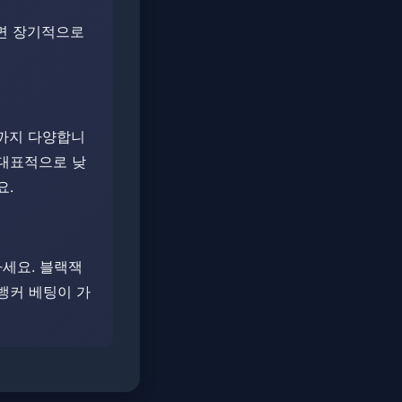
하면 장기적으로
%까지 다양합니
이 대표적으로 낮
요.
하세요. 블랙잭
뱅커 베팅이 가