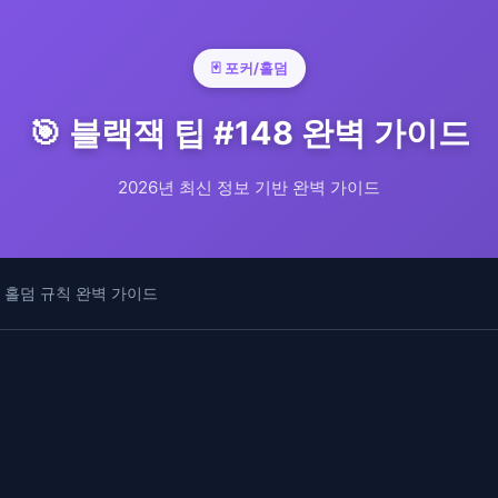
🃏 포커/홀덤
🎯 블랙잭 팁 #148 완벽 가이드
2026년 최신 정보 기반 완벽 가이드
 홀덤 규칙 완벽 가이드