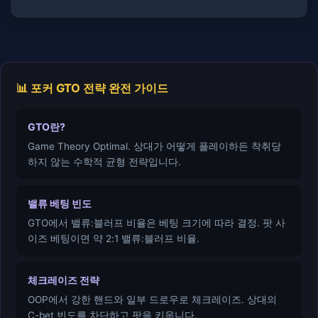
📊 포커 GTO 전략 완전 가이드
GTO란?
Game Theory Optimal. 상대가 어떻게 플레이하든 착취당
하지 않는 수학적 균형 전략입니다.
밸류 베팅 빈도
GTO에서 밸류:블러프 비율은 베팅 크기에 따라 결정. 팟 사
이즈 베팅이면 약 2:1 밸류:블러프 비율.
체크레이즈 전략
OOP에서 강한 핸드와 일부 드로우로 체크레이즈. 상대의
C-bet 빈도를 차단하고 팟을 키웁니다.