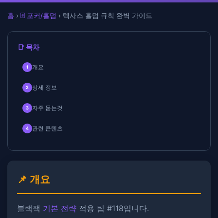
홈
›
🃏 포커/홀덤
› 텍사스 홀덤 규칙 완벽 가이드
📑 목차
개요
1
상세 정보
2
자주 묻는것
3
관련 콘텐츠
4
📌 개요
블랙잭
기본 전략
적용 팁 #118입니다.