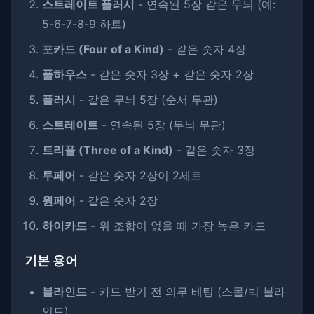
스트레이트 플러시
- 연속된 5장 같은 무늬 (예:
5-6-7-8-9 하트)
포카드 (Four of a Kind)
- 같은 숫자 4장
풀하우스
- 같은 숫자 3장 + 같은 숫자 2장
플러시
- 같은 무늬 5장 (순서 무관)
스트레이트
- 연속된 5장 (무늬 무관)
트리플 (Three of a Kind)
- 같은 숫자 3장
투페어
- 같은 숫자 2장이 2세트
원페어
- 같은 숫자 2장
하이카드
- 위 조합이 없을 때 가장 높은 카드
기본 용어
블라인드
- 카드 받기 전 의무 베팅 (스몰/빅 블라
인드)