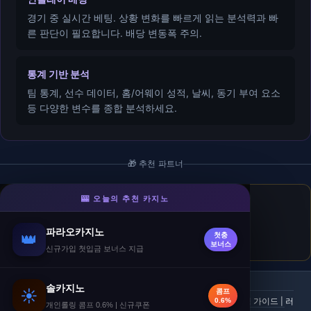
경기 중 실시간 베팅. 상황 변화를 빠르게 읽는 분석력과 빠
른 판단이 필요합니다. 배당 변동폭 주의.
통계 기반 분석
팀 통계, 선수 데이터, 홈/어웨이 성적, 날씨, 동기 부여 요소
등 다양한 변수를 종합 분석하세요.
🎁 추천 파트너
🎰 오늘의 추천 카지노
라이징슬롯
- 슬롯
첫충 50% · 매충 20% · 재충전 10% 추가 보너스.
파라오카지노
👑
첫충
🎁 첫충전 50%
보너스
신규가입 첫입금 보너스 지급
솔카지노
☀️
콤프
·
팔팔정 성능위해 - 비아센터
러브그라 (Lovegra) 완벽 가이드 | 러
0.6%
개인롤링 콤프 0.6% | 신규쿠폰