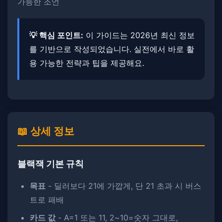
가능한 조언
💡 핵심 포인트:
이 가이드는 2026년 최신 정보
를 기반으로 작성되었습니다. ​​실전에서 바로 활
용 가능한 전략과 팁을 제공해요.
📖 상세 정보
블랙잭 기본 규칙
목표
- 딜러보다 21에 가깝게, 단 21 초과 시 버스
트로 패배
카드 값
- A=1 또는 11, 2~10=숫자 그대로,