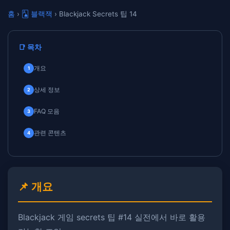
홈
›
🂡 블랙잭
› Blackjack Secrets 팁 14
📑 목차
개요
1
상세 정보
2
FAQ 모음
3
관련 콘텐츠
4
📌 개요
Blackjack 게임 secrets 팁 #14 실전에서 바로 활용