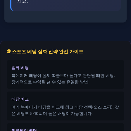
세요.
⚽ 스포츠 베팅 심화 전략 완전 가이드
밸류 베팅
북메이커 배당이 실제 확률보다 높다고 판단될 때만 베팅.
장기적으로 수익을 낼 수 있는 유일한 방법.
배당 비교
여러 북메이커 배당을 비교해 최고 배당 선택(오즈 쇼핑). 같
은 베팅도 5-10% 더 높은 배당이 가능합니다.
인플레이 베팅