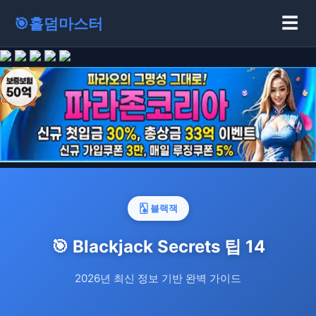
☰
🎯
홀덤마스터
🂡 블랙잭
🎯 Blackjack Secrets 팁 14
2026년 최신 정보 기반 완벽 가이드