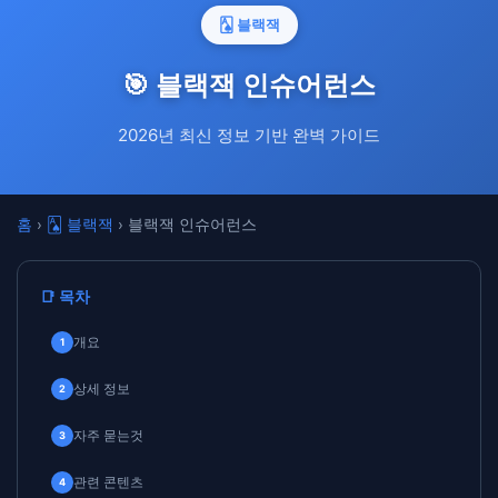
🂡 블랙잭
🎯 블랙잭 인슈어런스
2026년 최신 정보 기반 완벽 가이드
홈
›
🂡 블랙잭
› 블랙잭 인슈어런스
📑 목차
개요
1
상세 정보
2
자주 묻는것
3
관련 콘텐츠
4