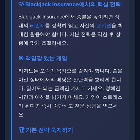
💡 Blackjack Insurance에서의 핵심 전략
Blackjack Insurance에서 승률을 높이려면 상
대의
레인지
를 정확히 읽고 자신의
포지션
을 최
대한 활용해야 합니다. 기본 전략을 익힌 후 상
황에 맞게 조절하세요.
🎯 책임감 있는 게임
카지노는 오락의 목적으로 즐겨야 합니다. ​​술을
마신 상태에서의 베팅은 판단력을 흐리게 합니
다. ​​잃어도 되는 금액만 가지고 가세요. 정해진
시간과 예산을 넘기지 마세요. 게임이 스트레스
가 된다면 즉시 중단하고 전문 상담을 받으세
요.
🏆 기본 전략 숙지하기