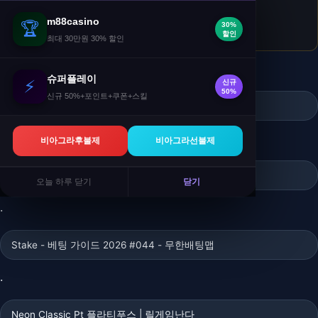
신규가입 후 첫입금 보너스 지급.
m88casino
🏆
30%
🎁 롤링조건 500%
할인
최대 30만원 30% 할인
·
슈퍼플레이
⚡
신규
50%
신규 50%+포인트+쿠폰+스킬
에렉타 더좋은 | 러브스토리 - ED 전문 정보
· ·
비아그라후불제
비아그라선불제
Pro Models - 베팅 가이드 2026 #F4D - 무한배팅맵
오늘 하루 닫기
닫기
·
Stake - 베팅 가이드 2026 #044 - 무한배팅맵
·
Neon Classic Pt 플라티푸스 | 릴게임난다