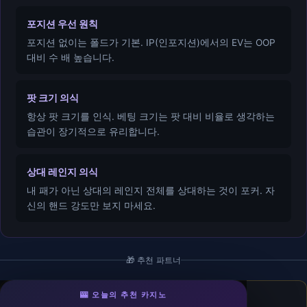
포지션 우선 원칙
포지션 없이는 폴드가 기본. IP(인포지션)에서의 EV는 OOP
대비 수 배 높습니다.
팟 크기 의식
항상 팟 크기를 인식. 베팅 크기는 팟 대비 비율로 생각하는
습관이 장기적으로 유리합니다.
상대 레인지 의식
내 패가 아닌 상대의 레인지 전체를 상대하는 것이 포커. 자
신의 핸드 강도만 보지 마세요.
🎁 추천 파트너
🎰 오늘의 추천 카지노
다인카지노
- 온라인카지노