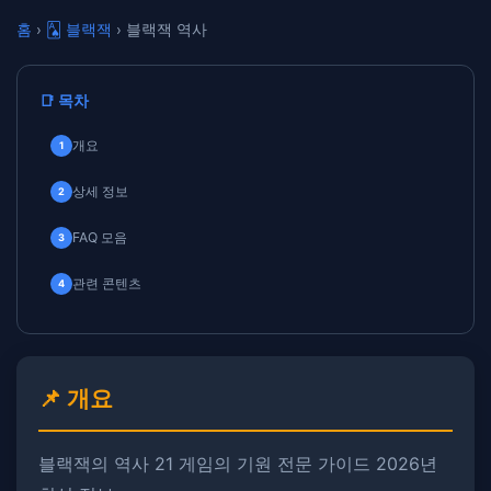
홈
›
🂡 블랙잭
› 블랙잭 역사
📑 목차
개요
1
상세 정보
2
FAQ 모음
3
관련 콘텐츠
4
📌 개요
블랙잭의 역사 21 게임의 기원 전문 가이드 2026년