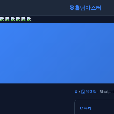
🎯
홀덤마스터
홈
›
🂡 블랙잭
› Blackja
📑 목차