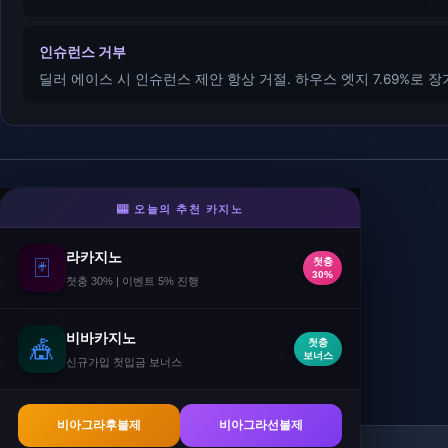
인슈런스 거부
딜러 에이스 시 인슈런스 제안 항상 거절. 하우스 엣지 7.69%로 
· ·
🎰 오늘의 추천 카지노
다인카지노
- 온라인카지노
신규가입 후 첫입금 보너스 지급.
라카지노
🃏
첫충
🎁 롤링조건 500%
30%
첫충 30% | 이벤트 5% 진행
· ·
골반저 - 비아센터
비바카지노
🎪
첫충
보너스
신규가입 첫입금 보너스
·
비아그라 45분 효과 - 비아센터
비아그라후불제
비아그라선불제
Pocheon Testosterone Clinic | 러브스토리