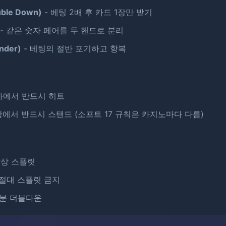
le Down)
- 베팅 2배 후 카드 1장만 받기
- 같은 숫자 페어를 두 핸드로 분리
nder)
- 베팅의 절반 포기하고 항복
이하에서 반드시 히트
상에서 반드시 스탠드 (소프트 17 규칙은 카지노마다 다름)
 항상 스플릿
5는 절대 스플릿 금지
부분 더블다운