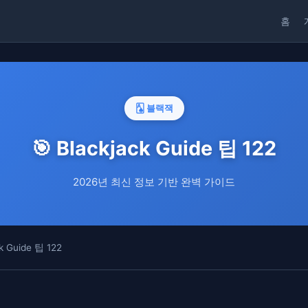
홈
🂡 블랙잭
🎯 Blackjack Guide 팁 122
2026년 최신 정보 기반 완벽 가이드
ck Guide 팁 122