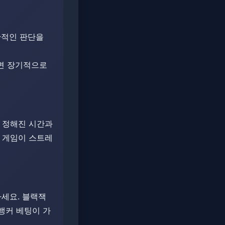
객관적인 판단을
하면 장기적으로
​​정해진 시간과
​​게임이 스트레
하세요. 블랙잭
뱅커 베팅이 가