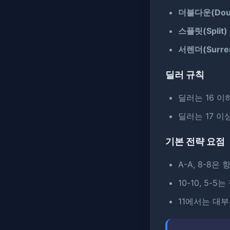
더블다운(Doub
스플릿(Split)
서렌더(Surre
딜러 규칙
딜러는 16 
딜러는 17 이
기본 전략 요점
A-A, 8-8은
10-10, 5-
11에서는 대