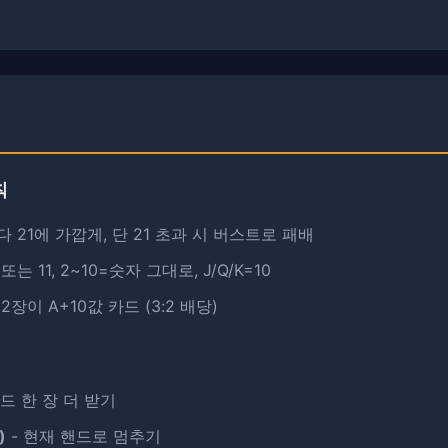
칙
다 21에 가깝게, 단 21 초과 시 버스트로 패배
 또는 11, 2~10=숫자 그대로, J/Q/K=10
2장이 A+10값 카드 (3:2 배당)
카드 한 장 더 받기
)
- 현재 핸드로 멈추기