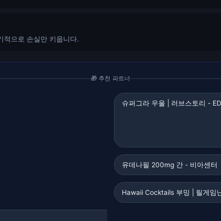
장기적으로 손실만 키웁니다.
🎁 추천 파트너
슈퍼그라 우울 | 러브스토리 - E
유데나필 200mg 간 - 비아센터
Hawaii Cocktails 부밍 | 릴게