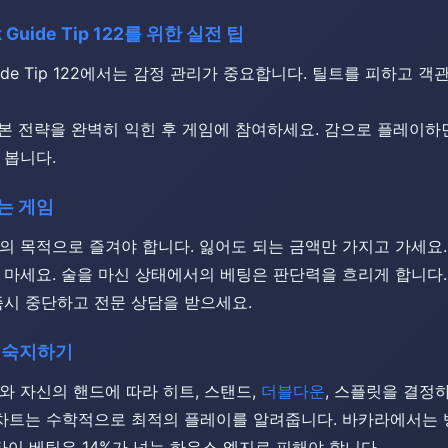
ck Guide Tip 122를 위한 실전 팁
 Guide Tip 122에서는 감정 관리가 중요합니다. ​틸트를 피하고 
 기본 전략을 완벽히 익힌 후 게임에 참여하세요. ​​감으로 플레이
 봅니다.
있는 게임
 목적으로 즐겨야 합니다. ​​잃어도 되는 금액만 가지고 가세요. 
마세요. 술을 마신 상태에서의 베팅은 판단력을 흐리게 합니다. 
즉시 중단하고 전문 상담을 받으세요.
략 숙지하기
와 자신의 핸드에 따라 히트, 스탠드,
더블다운
, 스플릿을 결정
차트는 수학적으로 최적의 플레이를 알려줍니다. 바카라에서는 
타이 베팅은 14%가 넘는 하우스 엣지로 피해야 합니다.