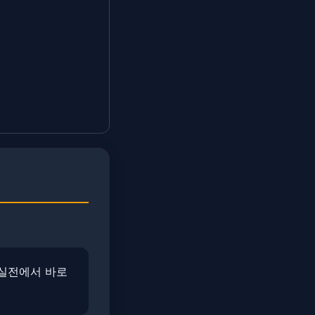
​실전에서 바로