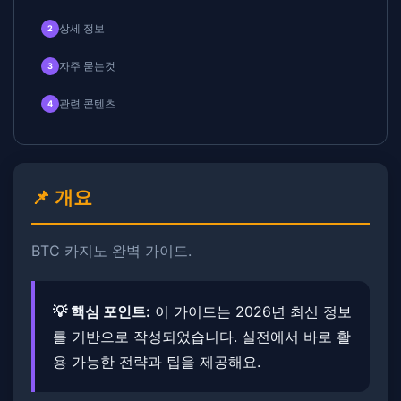
상세 정보
2
자주 묻는것
3
관련 콘텐츠
4
📌 개요
BTC 카지노 완벽 가이드.
💡 핵심 포인트:
이 가이드는 2026년 최신 정보
를 기반으로 작성되었습니다. 실전에서 바로 활
용 가능한 전략과 팁을 제공해요.