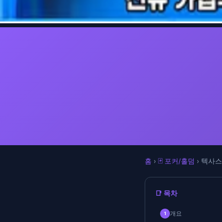
홈
›
🃏 포커/홀덤
› 텍사스
📑 목차
개요
1