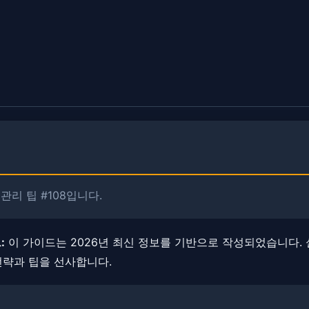
관리 팁 #108입니다.
:
이 가이드는 2026년 최신 정보를 기반으로 작성되었습니다. ​
전략과 팁을 선사합니다.