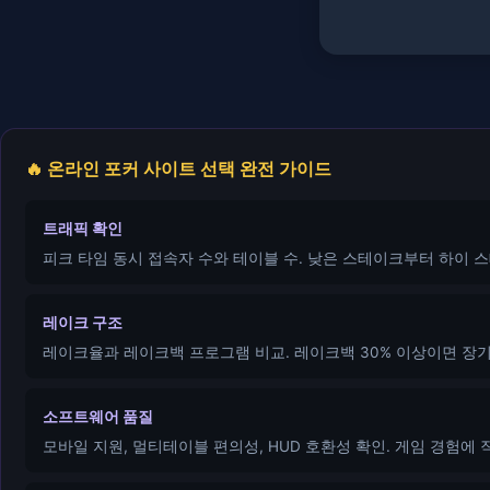
🔥 온라인 포커 사이트 선택 완전 가이드
트래픽 확인
피크 타임 동시 접속자 수와 테이블 수. 낮은 스테이크부터 하이 
레이크 구조
레이크율과 레이크백 프로그램 비교. 레이크백 30% 이상이면 장
소프트웨어 품질
모바일 지원, 멀티테이블 편의성, HUD 호환성 확인. 게임 경험에 