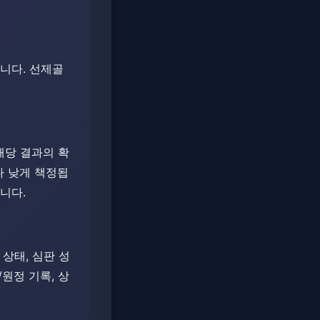
다. ​​선제골
 해당 결과의 확
다 낮게 책정됩
니다.
상태, 심판 성
/원정 기록, 상