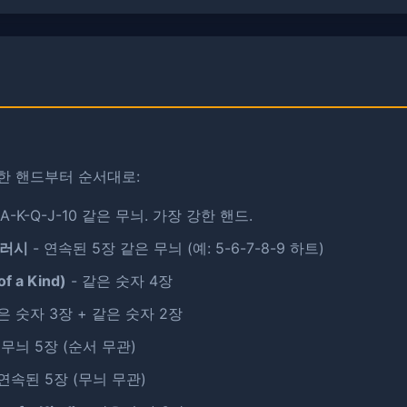
한 핸드부터 순서대로:
 A-K-Q-J-10 같은 무늬. 가장 강한 핸드.
플러시
- 연속된 5장 같은 무늬 (예: 5-6-7-8-9 하트)
f a Kind)
- 같은 숫자 4장
은 숫자 3장 + 같은 숫자 2장
 무늬 5장 (순서 무관)
 연속된 5장 (무늬 무관)