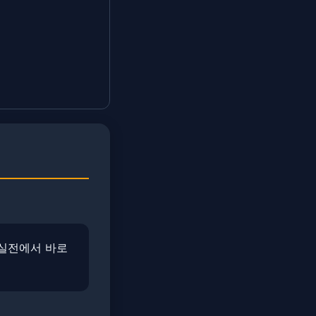
​실전에서 바로