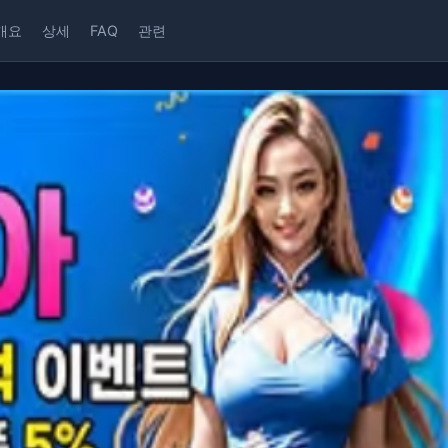
개요
상세
FAQ
관련