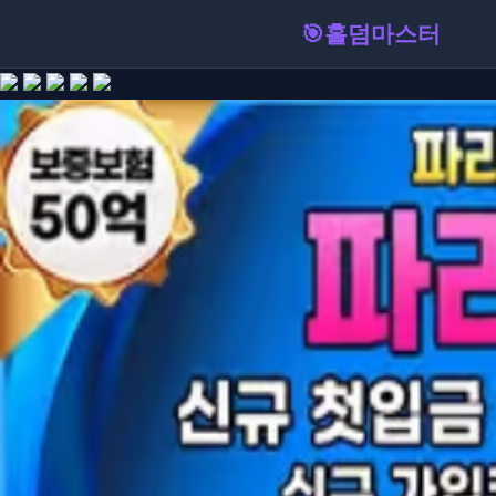
🎯
홀덤마스터