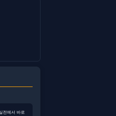
​실전에서 바로