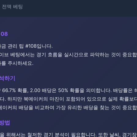
칩 전액 베팅
108
금 관리 팁 #108입니다.
 라이브 베팅에서는 경기 흐름을 실시간으로 파악하는 것이 중요합니
화를 주시하세요.
분석하기
은 약 66.7% 확률, 2.00 배당은 50% 확률을 의미합니다. 배당률은
다. ​하지만 북메이커의 마진이 포함되어 있으므로 실제 확률보
 북메이커의 배당을 비교하여 가장 유리한 배당을 찾는 것이 중요합
 방법
 위해서는 철저한 경기 분석이 필요합니다. 또한 날씨, 경기장 