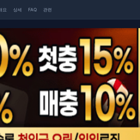
개요
상세
FAQ
관련