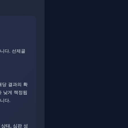
다. ​​선제골
 해당 결과의 확
다 낮게 책정됩
니다.
상태, 심판 성