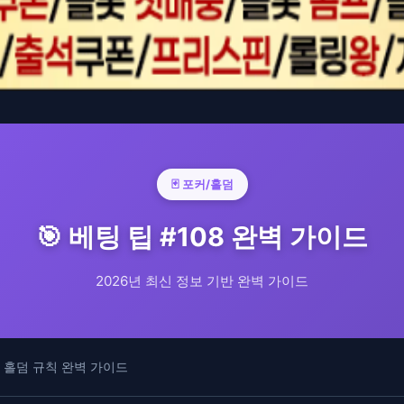
🃏 포커/홀덤
🎯 베팅 팁 #108 완벽 가이드
2026년 최신 정보 기반 완벽 가이드
 홀덤 규칙 완벽 가이드