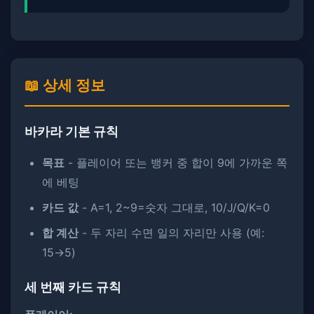
📖 상세 정보
바카라 기본 규칙
목표
- 플레이어 또는 뱅커 중 합이 9에 가까운 쪽
에 베팅
카드 값
- A=1, 2~9=숫자 그대로, 10/J/Q/K=0
합 계산
- 두 자리 수면 일의 자리만 사용 (예:
15→5)
세 번째 카드 규칙