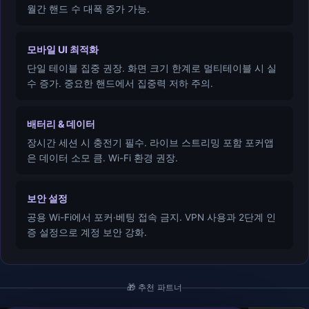
월간 핸드 수 대폭 증가 가능.
모바일 UI 최적화
단일 테이블 집중 권장. 화면 크기 한계로 멀티테이블 시 실
수 증가. 중요한 핸드에서 집중력 저하 주의.
배터리 & 데이터
장시간 세션 시 충전기 필수. 라이브 스트리밍 포함 포커앱
은 데이터 소모 큼. Wi-Fi 환경 권장.
보안 설정
공용 Wi-Fi에서 포커·베팅 접속 금지. VPN 사용과 2단계 인
증 설정으로 계정 보안 강화.
🎁 추천 파트너