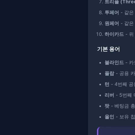
트리플 (Three 
투페어
- 같은
원페어
- 같은
하이카드
- 위
기본 용어
블라인드
- 카
플랍
- 공용 
턴
- 4번째 공
리버
- 5번째
팟
- 베팅금 
올인
- 보유 