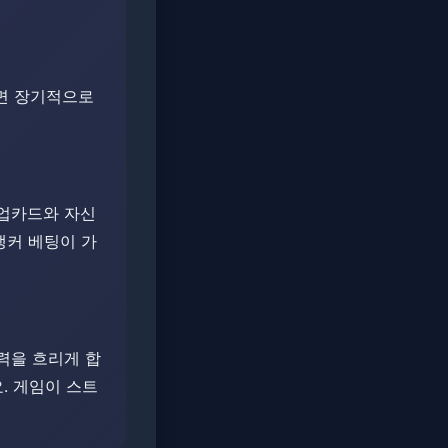
하면 장기적으로
 업카드와 자신
뱅커 베팅이 가
력을 흐리게 합
요. 게임이 스트