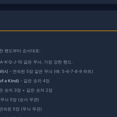
한 핸드부터 순서대로:
 A-K-Q-J-10 같은 무늬. ​​가장 강한 핸드.
플러시
- 연속된 5장 같은 무늬 (예: 5-6-7-8-9 하트)
f a Kind)
- 같은 숫자 4장
은 숫자 3장 + 같은 숫자 2장
 무늬 5장 (순서 무관)
 연속된 5장 (무늬 무관)