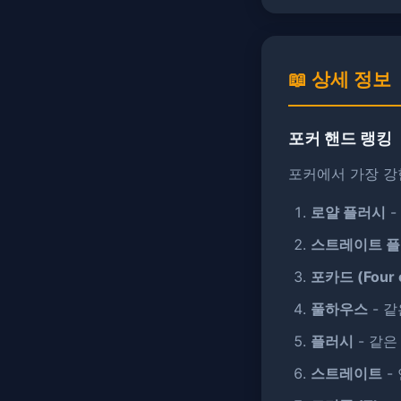
📖 상세 정보
포커 핸드 랭킹
포커에서 가장 강
로얄 플러시
-
스트레이트 
포카드 (Four o
풀하우스
- 같
플러시
- 같은
스트레이트
-