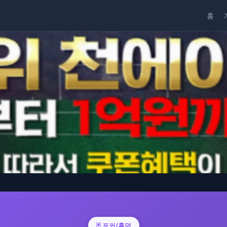
홈
🃏 포커/홀덤