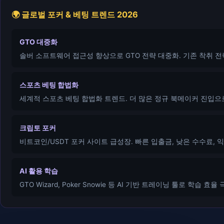
🌍 글로벌 포커 & 베팅 트렌드 2026
GTO 대중화
솔버 소프트웨어 접근성 향상으로 GTO 전략 대중화. 기존 착취 
스포츠 베팅 합법화
세계적 스포츠 베팅 합법화 트렌드. 더 많은 정규 북메이커 진입으로
크립토 포커
비트코인/USDT 포커 사이트 급성장. 빠른 입출금, 낮은 수수료, 
AI 활용 학습
GTO Wizard, Poker Snowie 등 AI 기반 트레이닝 툴로 학습 