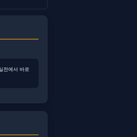
 실전에서 바로