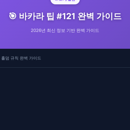
🎯 바카라 팁 #121 완벽 가이드
2026년 최신 정보 기반 완벽 가이드
 홀덤 규칙 완벽 가이드