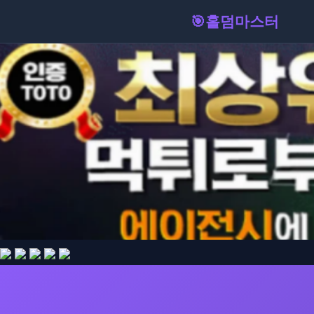
🎯
홀덤마스터