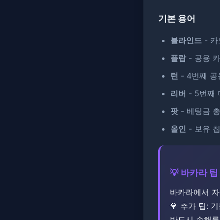
기본 용어
블라인드
- 카
플랍
- 공용 
턴
- 4번째 공
리버
- 5번째
팟
- 베팅금 
올인
- 보유 
💡 바카라 팁 
바카라에서 자금
💎 추가 팁:
반드시 손해를