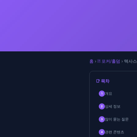
홈
›
🃏 포커/홀덤
› 텍사스
📑 목차
개요
1
상세 정보
2
많이 묻는 질문
3
관련 콘텐츠
4