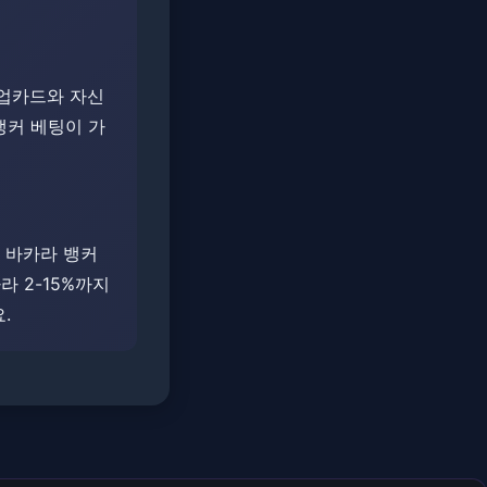
업카드와 자신
뱅커 베팅이 가
), 바카라 뱅커
따라 2-15%까지
.