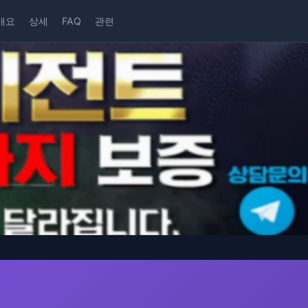
개요
상세
FAQ
관련