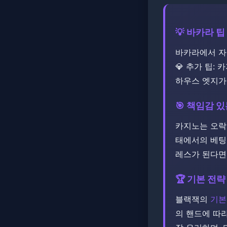
💡 바카라 팁 
바카라에서 자금
💎 추가 팁: 
하우스 엣지가
🎯 책임감 
카지노는 오락의
태에서의 베팅
레스가 된다면
🏆 기본 전
블랙잭의
기본
의 핸드에 따라