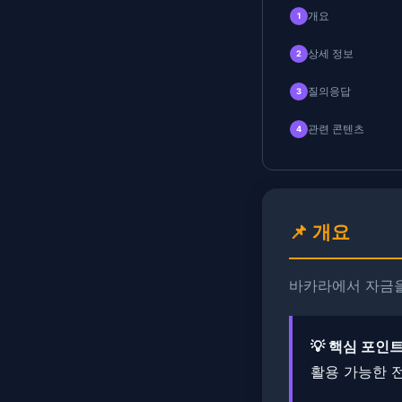
개요
1
상세 정보
2
질의응답
3
관련 콘텐츠
4
📌 개요
바카라에서 자금을 
💡 핵심 포인트
활용 가능한 