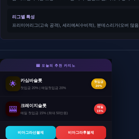
리그별 특성
프리미어리그(고속 공격), 세리에A(수비적), 분데스리가(오버 많음)
·
🎰 오늘의 추천 카지노
솔카지노
- 카지노/베팅
개인롤링 콤프 0.6% · 신규회원 가입쿠폰 지급.
카심바슬롯
🌟
첫입금
🎁 신규 가입쿠폰
20%
첫입금 20% | 매일첫입금 20%
크레이지슬롯
🎰
매일
·
맥시그라 근육통 | 러브스토리 - ED 전문 정보
15%
매일 첫입금 15% (최대 50만원)
Big Bass Splash 슬롯 리뷰 | RTP 96.71% |
·
Pragmatic Play | 카지노월드
치프스 베팅 가이
비아그라선불제
비아그라후불제
드 2026 - Kansas City Chiefs NFL 분석 #DEE - 무한