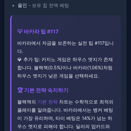
올인
- 보유 칩 전액 베팅
💡 바카라 팁 #117
바카라에서 자금을 보존하는 실전 팁 #117입니
다.
💎 추가 팁: 카지노 게임은 하우스 엣지가 존재
합니다. ​​블랙잭(0.5%)이나 바카라(1.06%)처럼
하우스 엣지가 낮은 게임을 선택하세요.
🏆 기본 전략 숙지하기
블랙잭의
기본 전략
차트는 수학적으로 최적의
플레이를 알려줍니다. 바카라에서는 뱅커 베팅
이 가장 유리하며, 타이 베팅은 14%가 넘는 하
우스 엣지로 피해야 합니다. ​딜러의 업카드와