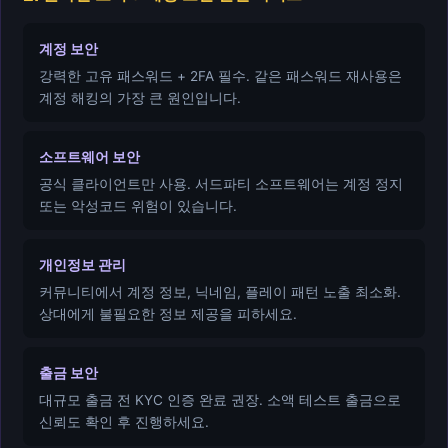
계정 보안
강력한 고유 패스워드 + 2FA 필수. 같은 패스워드 재사용은
계정 해킹의 가장 큰 원인입니다.
소프트웨어 보안
공식 클라이언트만 사용. 서드파티 소프트웨어는 계정 정지
또는 악성코드 위험이 있습니다.
개인정보 관리
커뮤니티에서 계정 정보, 닉네임, 플레이 패턴 노출 최소화.
상대에게 불필요한 정보 제공을 피하세요.
출금 보안
대규모 출금 전 KYC 인증 완료 권장. 소액 테스트 출금으로
신뢰도 확인 후 진행하세요.