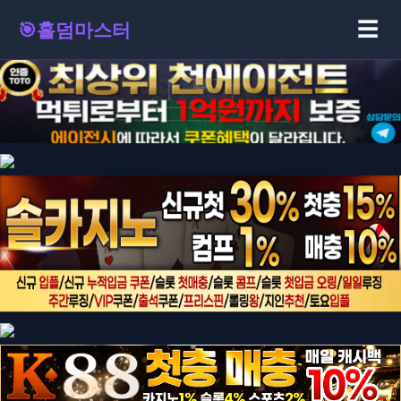
☰
🎯
홀덤마스터