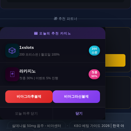
🎁 추천 파트너
🎰 오늘의 추천 카지노
1xBet
- 스포츠베팅
세계 최대 스포츠베팅! 축구,농구,e스포츠. 업계 최고 배당.
1xslots
🎲
200
🎁 첫입금100%(최대€130)
스핀
200 프리스핀 | 월요일 100%
가입하기
라카지노
🃏
첫충
30%
첫충 30% | 이벤트 5% 진행
비바카지노
- 온라인카지노
신규가입 후 첫입금 보너스 지급.
비아그라후불제
비아그라선불제
🎁 롤링조건 500%
오늘 하루 닫기
닫기
·
실데나필 50mg 음주 - 비아센터
KBO 베팅 가이드 2026 | 한국 야