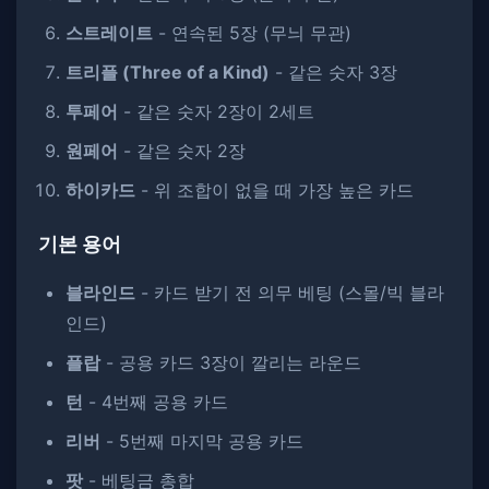
스트레이트
- 연속된 5장 (무늬 무관)
트리플 (Three of a Kind)
- 같은 숫자 3장
투페어
- 같은 숫자 2장이 2세트
원페어
- 같은 숫자 2장
하이카드
- 위 조합이 없을 때 가장 높은 카드
기본 용어
블라인드
- 카드 받기 전 의무 베팅 (스몰/빅 블라
인드)
플랍
- 공용 카드 3장이 깔리는 라운드
턴
- 4번째 공용 카드
리버
- 5번째 마지막 공용 카드
팟
- 베팅금 총합