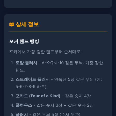
📖 상세 정보
포커 핸드 랭킹
포커에서 가장 강한 핸드부터 순서대로:
로얄 플러시
- A-K-Q-J-10 같은 무늬. ​가장 강한
핸드.
스트레이트 플러시
- 연속된 5장 같은 무늬 (예:
5-6-7-8-9 하트)
포카드 (Four of a Kind)
- 같은 숫자 4장
풀하우스
- 같은 숫자 3장 + 같은 숫자 2장
플러시
- 같은 무늬 5장 (순서 무관)