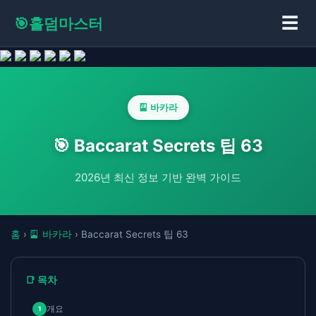
☰
🎯
홀덤마스터
🎴 바카라
🎯 Baccarat Secrets 팁 63
2026년 최신 정보 기반 완벽 가이드
홈
›
🎴 바카라
› Baccarat Secrets 팁 63
📑 목차
개요
1