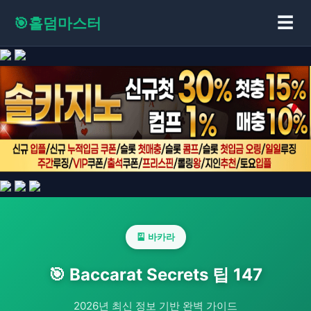
☰
🎯
홀덤마스터
🎴 바카라
🎯 Baccarat Secrets 팁 147
2026년 최신 정보 기반 완벽 가이드