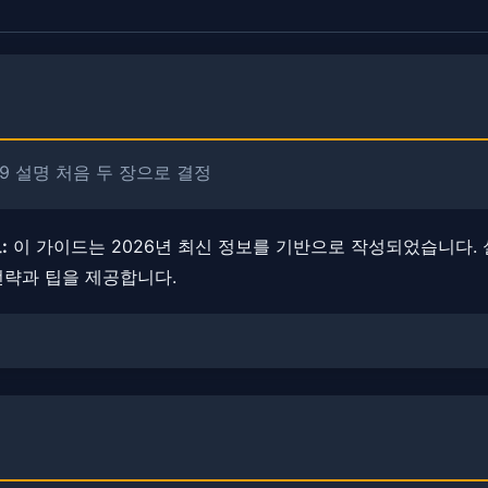
 9 설명 처음 두 장으로 결정
:
이 가이드는 2026년 최신 정보를 기반으로 작성되었습니다.
전략과 팁을 제공합니다.