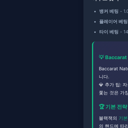
뱅커 베팅
- 1
플레이어 베팅
타이 베팅
- 1
💡 Baccara
Baccarat N
니다.
💎 추가 팁:
쫓는 것은 가
🏆 기본 전
블랙잭의
기본
의 핸드에 따라