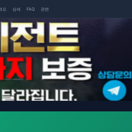
개요
상세
FAQ
관련