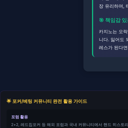
장 유리하며, 
🎯 책임감 
카지노는 오락
니다. 잃어도 
레스가 된다면
🌟 포커/베팅 커뮤니티 완전 활용 가이드
포럼 활용
2+2, 레드칩포커 등 해외 포럼과 국내 커뮤니티에서 핸드 히스토리