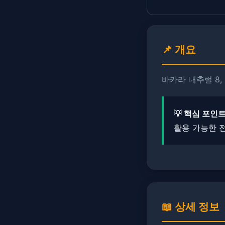
📌 개요
바카라 내추럴 8,
💡 핵심 포인트
활용 가능한 
📖 상세 정보