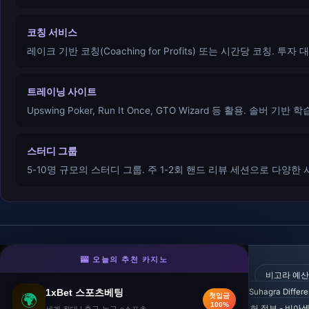
코칭 서비스
레이크 기반 코칭(Coaching for Profits) 또는 시간당 코칭. 
트레이닝 사이트
Upswing Poker, Run It Once, GTO Wizard 등 활용. 솔버
스터디 그룹
5-10명 규모의 스터디 그룹. 주 1-2회 핸드 리뷰 세션으로 다양한
🎰 오늘의 추천 카지노
조이카지노
- 우리계열
비고라 예산
룰렛/슬롯/스포츠 상시 이벤트 진행.
1xBet 스포츠베팅
Suhagra Diff
🌍
첫입금
🎁 상시 이벤트
100%
허 정보 - 비아