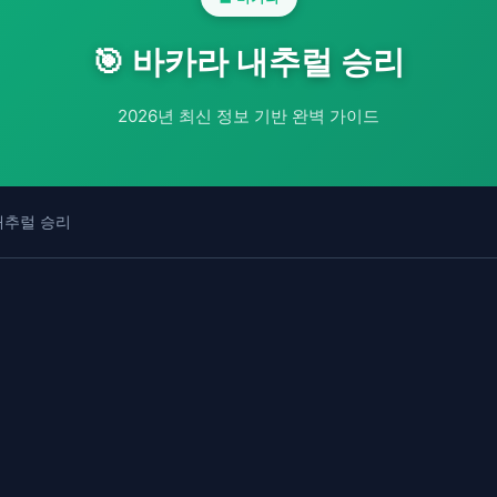
🎯 바카라 내추럴 승리
2026년 최신 정보 기반 완벽 가이드
내추럴 승리