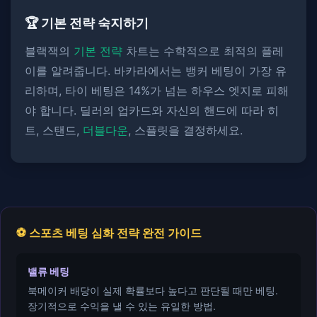
🏆 기본 전략 숙지하기
블랙잭의
기본 전략
차트는 수학적으로 최적의 플레
이를 알려줍니다. ​바카라에서는 뱅커 베팅이 가장 유
리하며, 타이 베팅은 14%가 넘는 하우스 엣지로 피해
야 합니다. ​​딜러의 업카드와 자신의 핸드에 따라 히
트, 스탠드,
더블다운
, 스플릿을 결정하세요.
⚽ 스포츠 베팅 심화 전략 완전 가이드
밸류 베팅
북메이커 배당이 실제 확률보다 높다고 판단될 때만 베팅.
장기적으로 수익을 낼 수 있는 유일한 방법.