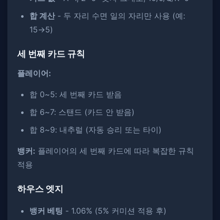
합 계산
- 두 자리 수면 일의 자리만 사용 (예:
15→5)
세 번째 카드 규칙
플레이어:
합 0~5: 세 번째 카드 받음
합 6~7: 스탠드 (카드 안 받음)
합 8~9: 내추럴 (자동 승리 또는 타이)
뱅커:
플레이어의 세 번째 카드에 따라 복잡한 규칙
적용
하우스 엣지
뱅커 베팅
- 1.06% (5% 커미션 적용 후)