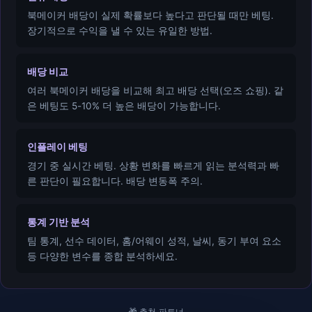
북메이커 배당이 실제 확률보다 높다고 판단될 때만 베팅.
장기적으로 수익을 낼 수 있는 유일한 방법.
배당 비교
여러 북메이커 배당을 비교해 최고 배당 선택(오즈 쇼핑). 같
은 베팅도 5-10% 더 높은 배당이 가능합니다.
인플레이 베팅
경기 중 실시간 베팅. 상황 변화를 빠르게 읽는 분석력과 빠
른 판단이 필요합니다. 배당 변동폭 주의.
통계 기반 분석
팀 통계, 선수 데이터, 홈/어웨이 성적, 날씨, 동기 부여 요소
등 다양한 변수를 종합 분석하세요.
🎁 추천 파트너