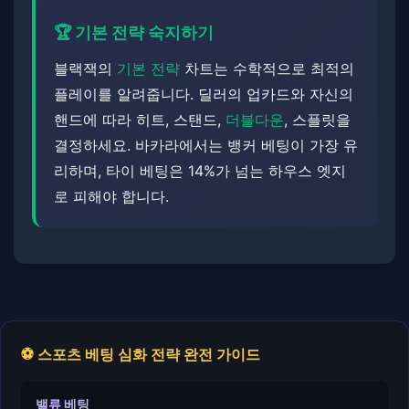
🏆 기본 전략 숙지하기
블랙잭의
기본 전략
차트는 수학적으로 최적의
플레이를 알려줍니다. 딜러의 업카드와 자신의
핸드에 따라 히트, 스탠드,
더블다운
, 스플릿을
결정하세요. ​바카라에서는 뱅커 베팅이 가장 유
리하며, 타이 베팅은 14%가 넘는 하우스 엣지
로 피해야 합니다.
⚽ 스포츠 베팅 심화 전략 완전 가이드
밸류 베팅