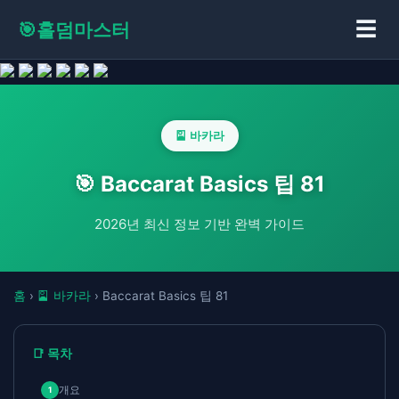
☰
🎯
홀덤마스터
🎴 바카라
🎯 Baccarat Basics 팁 81
2026년 최신 정보 기반 완벽 가이드
홈
›
🎴 바카라
› Baccarat Basics 팁 81
📑 목차
개요
1