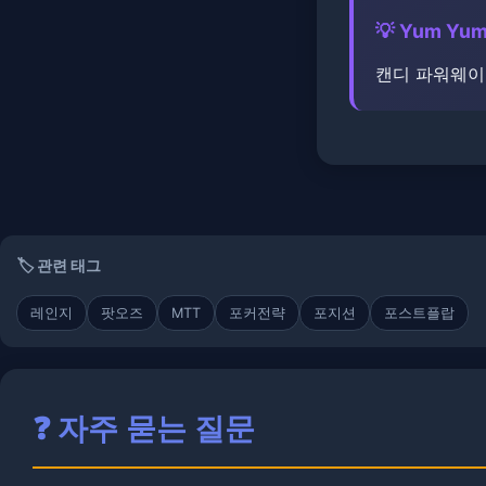
💡 Yum Yu
캔디 파워웨이즈. 
🏷️ 관련 태그
레인지
팟오즈
MTT
포커전략
포지션
포스트플랍
❓ 자주 묻는 질문