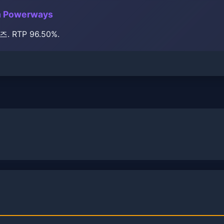
m Powerways
​​RTP 96.50%.