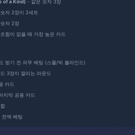
of a Kind)
- 같은 숫자 3장
 숫자 2장이 2세트
 숫자 2장
 조합이 없을 때 가장 높은 카드
드 받기 전 의무 베팅 (스몰/빅 블라인드)
카드 3장이 깔리는 라운드
용 카드
 마지막 공용 카드
총합
칩 전액 베팅