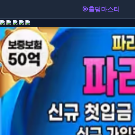
🎯
홀덤마스터