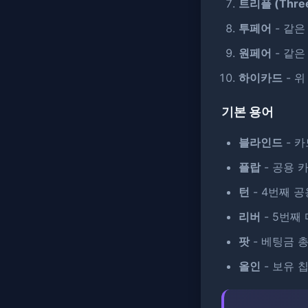
트리플 (Three 
투페어
- 같은
원페어
- 같은
하이카드
- 위
기본 용어
블라인드
- 카
플랍
- 공용 
턴
- 4번째 공
리버
- 5번째
팟
- 베팅금 
올인
- 보유 