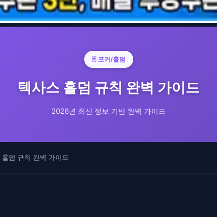
🃏 포커/홀덤
텍사스 홀덤 규칙 완벽 가이드
2026년 최신 정보 기반 완벽 가이드
 홀덤 규칙 완벽 가이드