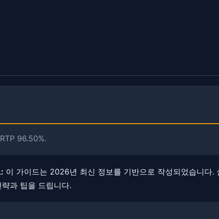
TP 96.50%.
:
이 가이드는 2026년 최신 정보를 기반으로 작성되었습니다.
전략과 팁을 드립니다.