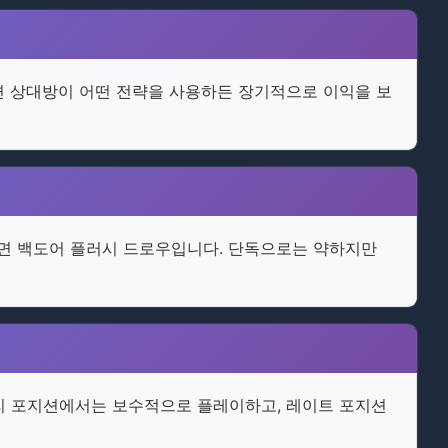
를 하면 상대방이 어떤 전략을 사용하든 장기적으로 이익을 보
으면 백도어 플러시 드로우입니다. 단독으로는 약하지만
. 얼리 포지션에서는 보수적으로 플레이하고, 레이트 포지션