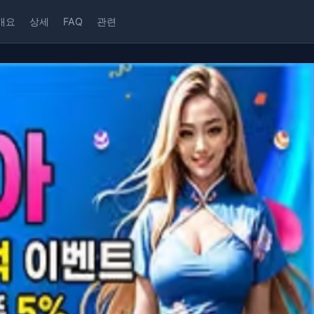
개요
상세
FAQ
관련