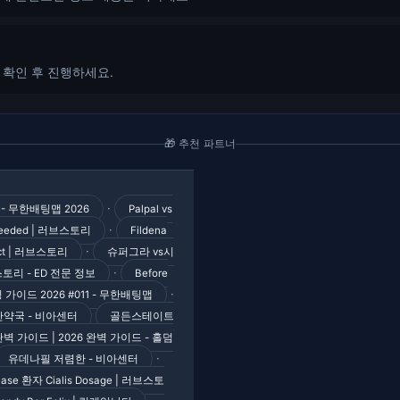
 확인 후 진행하세요.
🎁 추천 파트너
·
3 - 무한배팅맵 2026
Palpal vs
·
s Needed | 러브스토리
Fildena
·
fect | 러브스토리
슈퍼그라 vs시
·
토리 - ED 전문 정보
Before
·
베팅 가이드 2026 #011 - 무한배팅맵
약국 - 비아센터
골든스테이트
 가이드 | 2026 완벽 가이드 - 홀덤
·
유데나필 저렴한 - 비아센터
ease 환자 Cialis Dosage | 러브스토