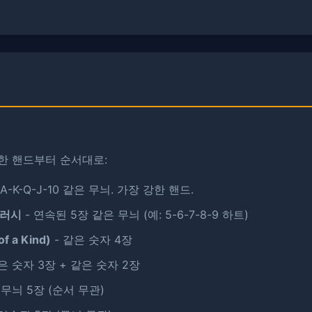
한 핸드부터 순서대로:
 A-K-Q-J-10 같은 무늬. ​​가장 강한 핸드.
플러시
- 연속된 5장 같은 무늬 (예: 5-6-7-8-9 하트)
f a Kind)
- 같은 숫자 4장
은 숫자 3장 + 같은 숫자 2장
 무늬 5장 (순서 무관)