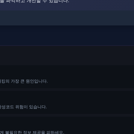
을 파악하고 개선할 수 있습니다.
해킹의 가장 큰 원인입니다.
악성코드 위험이 있습니다.
에게 불필요한 정보 제공을 피하세요.