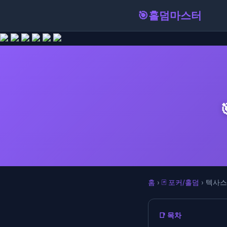
🎯
홀덤마스터
홈
›
🃏 포커/홀덤
› 텍사스
📑 목차