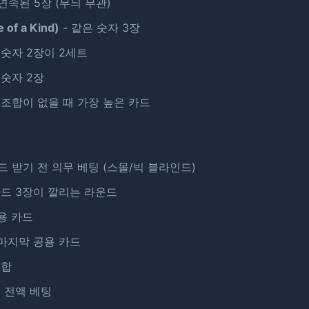
 연속된 5장 (무늬 무관)
of a Kind)
- 같은 숫자 3장
 숫자 2장이 2세트
 숫자 2장
 조합이 없을 때 가장 높은 카드
드 받기 전 의무 베팅 (스몰/빅 블라인드)
카드 3장이 깔리는 라운드
용 카드
 마지막 공용 카드
총합
칩 전액 베팅