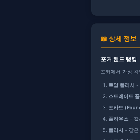
📖 상세 정보
포커 핸드 랭킹
포커에서 가장 강
로얄 플러시
-
스트레이트 
포카드 (Four o
풀하우스
- 같
플러시
- 같은