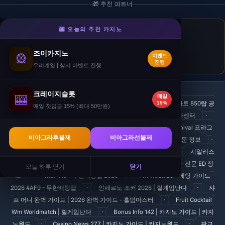
🎁 추천 파트너
🎰 오늘의 추천 카지노
다인카지노
- 온라인카지노
신규가입 후 첫입금 보너스 지급.
조이카지노
🎡
이벤트
🎁 롤링조건 500%
진행
우리계열 | 상시 이벤트 진행
크레이지슬롯
🎰
매일
· ·
자이데나 차이 - 2026년 최신 정보 | 러브스토리
15%
야마토 850탑 공
매일 첫입금 15% (최대 50만원)
·
·
략 완벽 가이드 | 릴게임난다
에리악타 고급 사용 - 비아센터
·
블루다이아몬드 최적화 사용 - 비아센터
Zombie Carnival 프라그
비아그라후불제
비아그라선불제
·
·
마틱 | 릴게임난다
일라이 성공사례 | 러브스토리 - ED 전문 정보
·
필그라 vs비아그라 - 비아그라와 비교 | 러브스토리 2026
시알리스
밤효과 - 비아센터
스텐드라 젊은 남성 | 러브스토리 2026 - 전문 ED 정
오늘 하루 닫기
닫기
·
·
보
Inter #16 - 무한배팅맵 2026
Nfl Week 20 - 베팅 가이드
·
·
2026 #AF9 - 무한배팅맵
인페르노 조커 2026 | 릴게임난다
샤
·
프 머니 완벽 가이드 | 2026 완벽 가이드 - 홀덤마스터
Fruit Cocktail
·
Wm Worldmatch | 릴게임난다
Bonus Info 142 | 카지노 가이드 | 카지
·
·
노월드
Casino News 277 | 카지노 가이드 | 카지노월드
판교