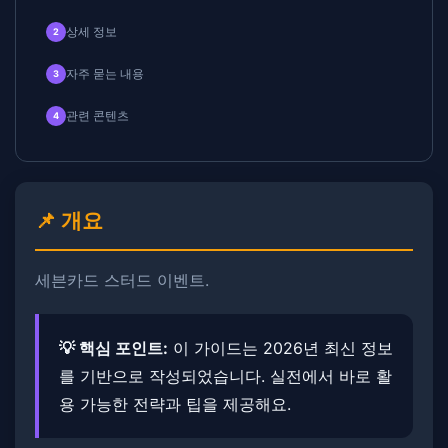
상세 정보
2
자주 묻는 내용
3
관련 콘텐츠
4
📌 개요
세븐카드 스터드 이벤트.
💡 핵심 포인트:
이 가이드는 2026년 최신 정보
를 기반으로 작성되었습니다. ​​실전에서 바로 활
용 가능한 전략과 팁을 제공해요.