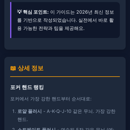
💡 핵심 포인트:
이 가이드는 2026년 최신 정보
를 기반으로 작성되었습니다. ​​실전에서 바로 활
용 가능한 전략과 팁을 제공해요.
📖 상세 정보
포커 핸드 랭킹
포커에서 가장 강한 핸드부터 순서대로:
로얄 플러시
- A-K-Q-J-10 같은 무늬. 가장 강한
핸드.
스트레이트 플러시
- 연속된 5장 같은 무늬 (예: