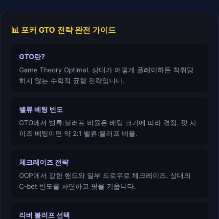
📊 포커 GTO 전략 완전 가이드
GTO란?
Game Theory Optimal. 상대가 어떻게 플레이하든 착취당
하지 않는 수학적 균형 전략입니다.
밸류 베팅 빈도
GTO에서 밸류:블러프 비율은 베팅 크기에 따라 결정. 팟 사
이즈 베팅이면 약 2:1 밸류:블러프 비율.
체크레이즈 전략
OOP에서 강한 핸드와 일부 드로우로 체크레이즈. 상대의
C-bet 빈도를 차단하고 팟을 키웁니다.
리버 블러프 선택