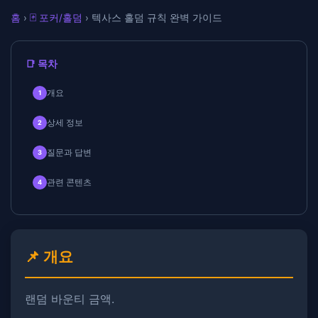
홈
›
🃏 포커/홀덤
› 텍사스 홀덤 규칙 완벽 가이드
📑 목차
개요
1
상세 정보
2
질문과 답변
3
관련 콘텐츠
4
📌 개요
랜덤 바운티 금액.