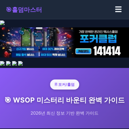
☰
🎯
홀덤마스터
🃏 포커/홀덤
🎯 WSOP 미스터리 바운티 완벽 가이드
2026년 최신 정보 기반 완벽 가이드