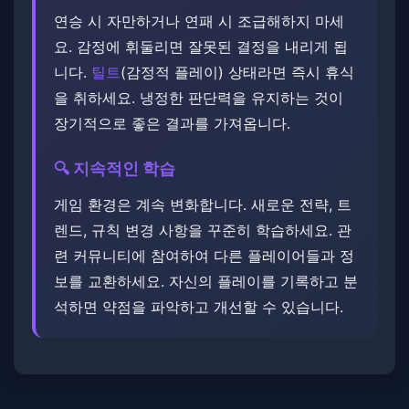
연승 시 자만하거나 연패 시 조급해하지 마세
요. ​감정에 휘둘리면 잘못된 결정을 내리게 됩
니다.
틸트
(감정적 플레이) 상태라면 즉시 휴식
을 취하세요. ​냉정한 판단력을 유지하는 것이
장기적으로 좋은 결과를 가져옵니다.
🔍 지속적인 학습
게임 환경은 계속 변화합니다. ​새로운 전략, 트
렌드, 규칙 변경 사항을 꾸준히 학습하세요. 관
련 커뮤니티에 참여하여 다른 플레이어들과 정
보를 교환하세요. ​자신의 플레이를 기록하고 분
석하면 약점을 파악하고 개선할 수 있습니다.