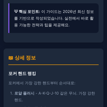
💡 핵심 포인트:
이 가이드는 2026년 최신 정보
를 기반으로 작성되었습니다. ​​실전에서 바로 활
용 가능한 전략과 팁을 제공해요.
📖 상세 정보
포커 핸드 랭킹
포커에서 가장 강한 핸드부터 순서대로:
로얄 플러시
- A-K-Q-J-10 같은 무늬. ​​가장 강한
핸드.