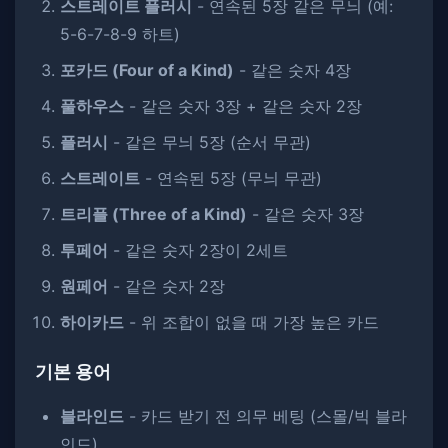
스트레이트 플러시
- 연속된 5장 같은 무늬 (예:
5-6-7-8-9 하트)
포카드 (Four of a Kind)
- 같은 숫자 4장
풀하우스
- 같은 숫자 3장 + 같은 숫자 2장
플러시
- 같은 무늬 5장 (순서 무관)
스트레이트
- 연속된 5장 (무늬 무관)
트리플 (Three of a Kind)
- 같은 숫자 3장
투페어
- 같은 숫자 2장이 2세트
원페어
- 같은 숫자 2장
하이카드
- 위 조합이 없을 때 가장 높은 카드
기본 용어
블라인드
- 카드 받기 전 의무 베팅 (스몰/빅 블라
인드)