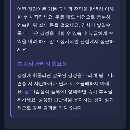
어떤 게임이든 기본 규칙과 전략을 완벽히 이해
한 후 시작하세요. ​​무료 데모 버전으로 충분히
연습한 뒤 실제 돈을 걸으세요. ​​경험이 쌓일수
록 더 나은 결정을 내릴 수 있습니다. ​​급하게 수
익을 내려 하지 말고 장기적인 관점에서 접근하
세요.
⚖️ 감정 관리의 중요성
감정에 휘둘리면 잘못된 결정을 내리게 됩니다.
연승 시 자만하거나 연패 시 조급해하지 마세
요. ​​
틸트
(감정적 플레이) 상태라면 즉시 휴식을
취하세요. 냉정한 판단력을 유지하는 것이 장기
적으로 좋은 결과를 가져옵니다.