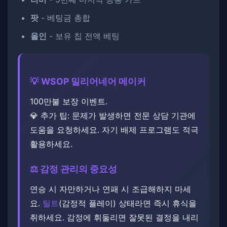
팟
- 베팅금 총합
올인
- 보유 칩 전액 베팅
💡 WSOP 밀리어네어 메이커
100만불 보장 이벤트.
💎 추가 팁: 문제가 발생하면 전문 상담 기관에
도움을 요청하세요. 자기 배제 프로그램도 적극
활용하세요.
⚖️ 감정 관리의 중요성
연승 시 자만하거나 연패 시 조급해하지 마세
요. ​
틸트
(감정적 플레이) 상태라면 즉시 휴식을
취하세요. 감정에 휘둘리면 잘못된 결정을 내리