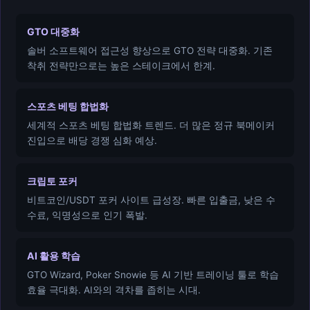
GTO 대중화
솔버 소프트웨어 접근성 향상으로 GTO 전략 대중화. 기존
착취 전략만으로는 높은 스테이크에서 한계.
스포츠 베팅 합법화
세계적 스포츠 베팅 합법화 트렌드. 더 많은 정규 북메이커
진입으로 배당 경쟁 심화 예상.
크립토 포커
비트코인/USDT 포커 사이트 급성장. 빠른 입출금, 낮은 수
수료, 익명성으로 인기 폭발.
AI 활용 학습
GTO Wizard, Poker Snowie 등 AI 기반 트레이닝 툴로 학습
효율 극대화. AI와의 격차를 좁히는 시대.