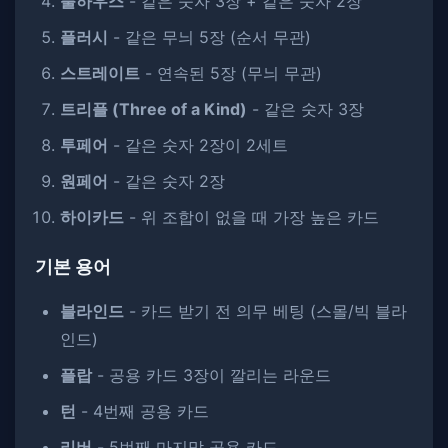
풀하우스
- 같은 숫자 3장 + 같은 숫자 2장
플러시
- 같은 무늬 5장 (순서 무관)
스트레이트
- 연속된 5장 (무늬 무관)
트리플 (Three of a Kind)
- 같은 숫자 3장
투페어
- 같은 숫자 2장이 2세트
원페어
- 같은 숫자 2장
하이카드
- 위 조합이 없을 때 가장 높은 카드
기본 용어
블라인드
- 카드 받기 전 의무 베팅 (스몰/빅 블라
인드)
플랍
- 공용 카드 3장이 깔리는 라운드
턴
- 4번째 공용 카드
리버
- 5번째 마지막 공용 카드