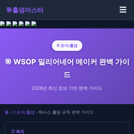
☰
🎯
홀덤마스터
🃏 포커/홀덤
🎯 WSOP 밀리어네어 메이커 완벽 가이
드
2026년 최신 정보 기반 완벽 가이드
홈
›
🃏 포커/홀덤
› 텍사스 홀덤 규칙 완벽 가이드
📑 목차