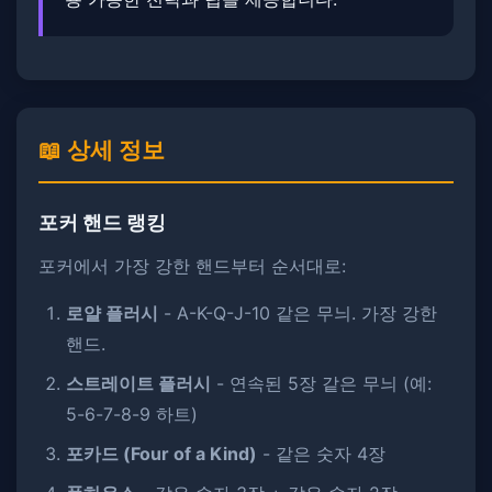
📖 상세 정보
포커 핸드 랭킹
포커에서 가장 강한 핸드부터 순서대로:
로얄 플러시
- A-K-Q-J-10 같은 무늬. 가장 강한
핸드.
스트레이트 플러시
- 연속된 5장 같은 무늬 (예:
5-6-7-8-9 하트)
포카드 (Four of a Kind)
- 같은 숫자 4장